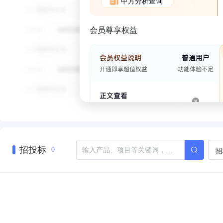
甲方分析查询
会员尊享权益
招投标
招
0