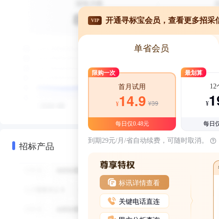
开通寻标宝会员，查看更多招采
VIP
单省会员
限购一次
最划算
1
首月试用
1
14.9
¥39
¥
¥
每日仅0.48元
每日仅
到期29元/月/省自动续费，可随时取消。
招标产品
标讯详情查看
关键电话直连