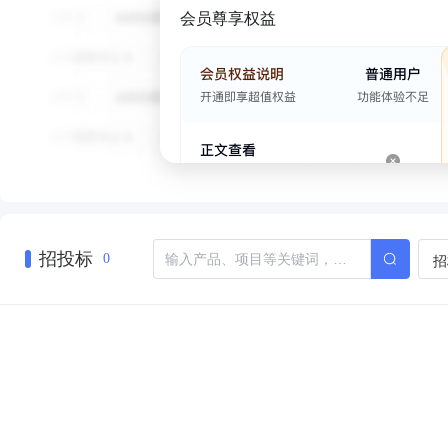
会员尊享权益
招投标
招
0