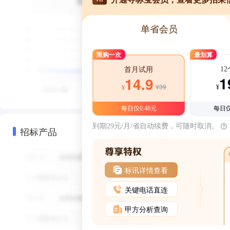
单省会员
限购一次
最划算
1
首月试用
1
14.9
¥39
¥
¥
每日仅0.48元
每日仅
到期29元/月/省自动续费，可随时取消。
招标产品
标讯详情查看
关键电话直连
甲方分析查询