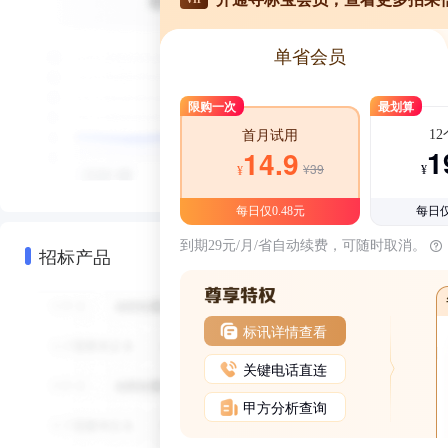
单省会员
限购一次
最划算
1
首月试用
1
14.9
¥39
¥
¥
每日仅0.48元
每日仅
到期29元/月/省自动续费，可随时取消。
招标产品
标讯详情查看
关键电话直连
甲方分析查询