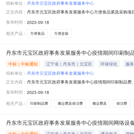
招标单位：
丹东市元宝区政府事务发展服务中心
丹东市元宝区政府事务发展服务中心方便食品紧急采购项目结
正文内容：
2023-09-25撰写单位:撰写人:孔晓航丹东市元宝
发布时间：
2023-09-18
命安全，按照辽宁省财政厅《关于做好新型冠状病毒感染的
服务中心方便食品紧急
相关产品：
方便食品
方便盒饭
丹东市元宝区政府事务发展服务中心疫情期间印刷制
中标｜中标通知
辽宁省｜丹东市｜元宝区
环保绿化
服务
招标单位：
丹东市元宝区政府事务发展服务中心
丹东市元宝区政府事务发展服务中心疫情期间印刷制品费
正文内容：
运费及保洁费的紧急采购项目结果公示有效期:2023-09-
发布时间：
2023-09-18
采购项目结果公示为有效遏制新冠肺炎疫情扩散和蔓延，
工作有关事项的通知》（
相关产品：
印刷制品费
搬运费及保洁费
搬运费及
保洁费
丹东市元宝区政府事务发展服务中心疫情期间网络设
中标｜中标通知
辽宁省｜丹东市｜元宝区
通讯电子
货物