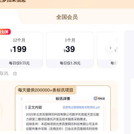
全国会员
最划算
12个月
1个月
3个月
199
39
99
¥
¥
¥
每日仅0.55元
每日仅1.26元
每日仅1.08元
时取消。