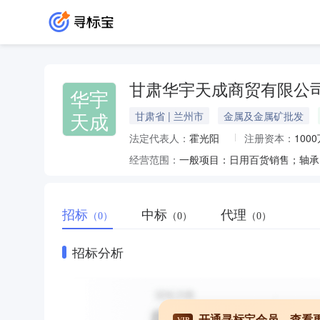
甘肃华宇天成商贸有限公
华宇
天成
甘肃省 | 兰州市
金属及金属矿批发
法定代表人：
霍光阳
注册资本：
100
经营范围：
招标
中标
代理
（0）
（0）
（0）
招标分析
开通寻标宝会员，查看
VIP