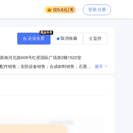
登录/注册
企业全景
取消收藏
监控
南河北路608号红星国际广场第2幢1522室
一般项目：日用百货销售；轴承、齿轮和传动部件销售；机械零件、零部件销售；办公用品销售；家具零配件销售；安防设备销售；合成材料销售；石墨及碳素制品销售；金属材料销售；建筑材料销售；建筑装饰材料销售；建筑砌块销售；建筑防水卷材产品销售；保温材料销售；化工产品销售（不含许可类化工产品）；环境保护专用设备销售；润滑油销售；石油制品销售（不含危险化学品）；日用品销售；日用化学产品销售；日用杂品销售；矿山机械销售；冶金专用设备销售；木材销售；农副产品销售；计算机软硬件及辅助设备批发；计算机及通讯设备租赁；计算机及办公设备维修；信息系统集成服务；电子产品销售；信息技术咨询服务；信息安全设备销售；计算机系统服务；通用设备修理；安全系统监控服务；数字视频监控系统销售；电工器材销售；电子元器件与机电组件设备销售；光伏设备及元器件销售；机械电气设备销售；网络设备销售；音响设备销售；家用电器销售；机械设备销售；通讯设备销售；移动终端设备销售；移动通信设备销售；卫星移动通信终端销售；文具用品批发；五金产品批发；金属工具销售；光缆销售；防腐材料销售；电工仪器仪表销售；机械设备租赁；照相机及器材销售；光学仪器销售；专用化学产品销售（不含危险化学品）；劳动保护用品销售；体育用品及器材批发；电池销售；服装服饰批发；互联网销售（除销售需要许可的商品）；办公设备销售；办公设备租赁服务；针纺织品销售；会议及展览服务；专业设计服务；家具销售；橡胶制品销售；石棉制品销售；生态环境材料销售；实验分析仪器销售；塑料制品销售；工程塑料及合成树脂销售；金属丝绳及其制品销售；电线、电缆经营；汽车零配件批发；工程技术服务（规划管理、勘察、设计、监理除外）；环境保护监测；特种设备销售；家具安装和维修服务；消防器材销售；金属制品销售；泵及真空设备销售；软件开发；信息系统运行维护服务；网络技术服务；电气设备修理；煤炭及制品销售；涂料销售（不含危险化学品）；普通机械设备安装服务；建筑工程机械与设备租赁；工程塑料及合成树脂制造；园林绿化工程施工；土石方工程施工；金属门窗工程施工；工程管理服务；金属矿石销售；非金属矿及制品销售；有色金属合金销售；石墨烯材料销售；石灰和石膏销售；水泥制品销售；石棉水泥制品销售；砖瓦销售；建筑用金属配件销售；智能无人飞行器销售（除许可业务外，可自主依法经营法律法规非禁止或限制的项目）
展开