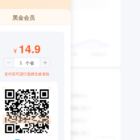
黑金会员
14.9
¥
支付后可进行选择生效省份