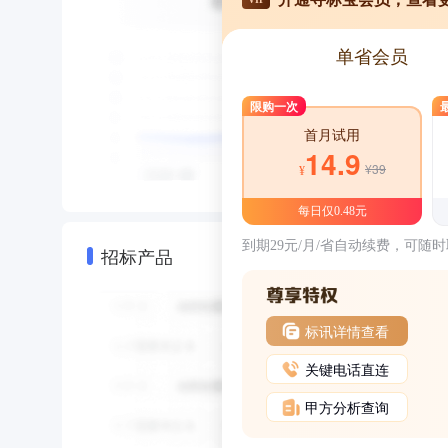
单省会员
限购一次
首月试用
14.9
¥39
¥
每日仅0.48元
到期29元/月/省自动续费，可随
招标产品
标讯详情查看
关键电话直连
甲方分析查询