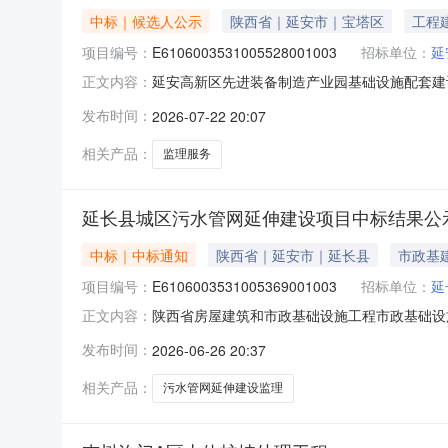
中标｜候选人公示
陕西省｜延安市｜宝塔区
工程
项目编号：
E6106003531005528001003
招标单位：
延
延安高新区先进装备制造产业园基础设施配套建设项
正文内容：
省陕西省房屋建筑和市政基础设施工程房屋建筑
发布时间：
2026-07-22 20:07
E6106003531005528001003招标
07月22日
相关产品：
监理服务
延长县城区污水管网延伸建设项目中标结果公
中标｜中标通知
陕西省｜延安市｜延长县
市政基
项目编号：
E6106003531005369001003
招标单位：
延
陕西省房屋建筑和市政基础设施工程市政基础设施工程
正文内容：
称:延长县住房和城乡建设局招标代理机构名称:陕西
发布时间：
2026-06-26 20:37
(元)854330中标结果排序中标候选人拟定项目负
相关产品：
污水管网延伸建设监理