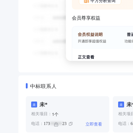
甲方分析查询
会员尊享权益
中标联系人
未*
未
未
未
个
1
相关项目：
相关项
立即查看
电话：
173
23
电话：
6
******