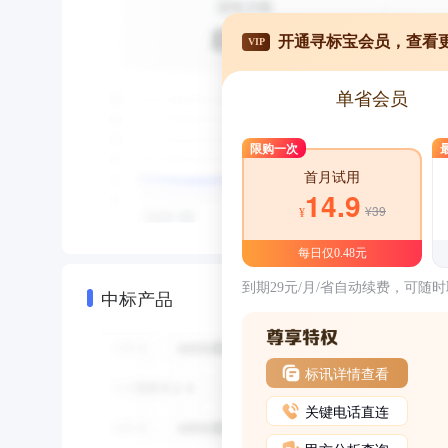
开通寻标宝会员，查看
VIP
单省会员
限购一次
首月试用
14.9
¥39
¥
每日仅0.48元
到期29元/月/省自动续费，可随
中标产品
标讯详情查看
关键电话直连