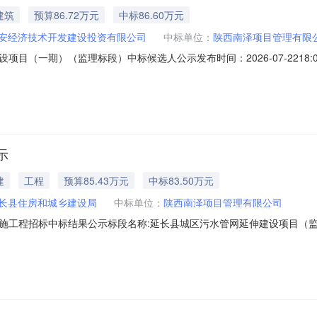
建筑
预算86.72万元
中标86.60万元
安经济技术开发建设投资有限公司
中标单位：
陕西南泽项目管理有限
目（一期）（监理标段）中标候选人公示发布时间：2026-07-221
工程招标评标结果公示标段名称延安高新区先进装备制造产业园基础设施
人名称延安经济技术开发建设投资有限公司招标代理机构名称陕西翎海项目管理有限公司
示
建
工程
预算85.43万元
中标83.50万元
长县住房和城乡建设局
中标单位：
陕西南泽项目管理有限公司
招标中标结果公示标段名称:延长县城区污水管网延伸建设项目（监理标段）标段
元光项目管理有限责任公司联系人姓名李晶晶联系电话13992105407开标
责人姓名和注册证书编号中标价1陕西南泽项目管理有限公司黄蕾610176998