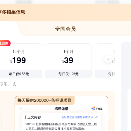
更多招采信息
全国会员
最划算
12个月
1个月
3个月
199
39
99
¥
¥
¥
每日仅0.55元
每日仅1.26元
每日仅1.08元
时取消。