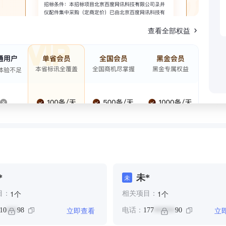
查看全部权益
*
未*
未
个
个
1
1
目：
相关项目：
立即查看
立
10
98
电话：
177
90
***
******