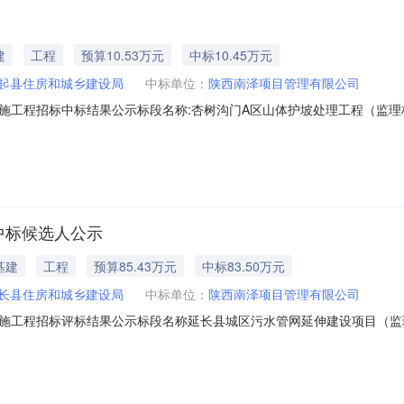
建
工程
预算10.53万元
中标10.45万元
起县住房和城乡建设局
中标单位：
陕西南泽项目管理有限公司
招标中标结果公示标段名称:杏树沟门A区山体护坡处理工程（监理标段）标段编号
理有限公司联系人姓名王宁联系电话17398621112开标时间2026-06-
编号中标价1陕西南泽项目管理有限公司郑翠英33000907104500公示
中标候选人公示
基建
工程
预算85.43万元
中标83.50万元
长县住房和城乡建设局
中标单位：
陕西南泽项目管理有限公司
程招标评标结果公示标段名称延长县城区污水管网延伸建设项目（监理标段）标段
项目管理有限责任公司联系人姓名李晶晶联系电话13992105407开标时
定项目负责人姓名和注册证书编号中标价1陕西南泽项目管理有限公司黄蕾610176