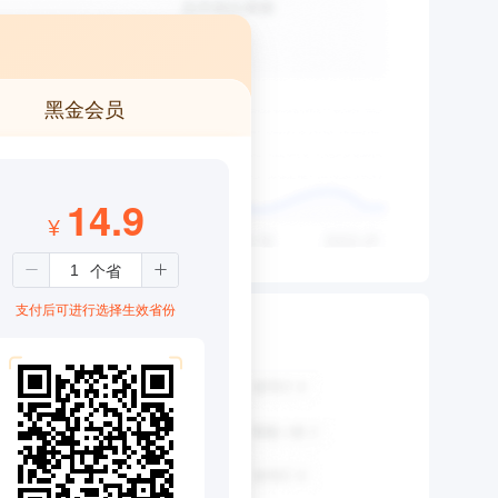
黑金会员
14.9
¥
支付后可进行选择生效省份