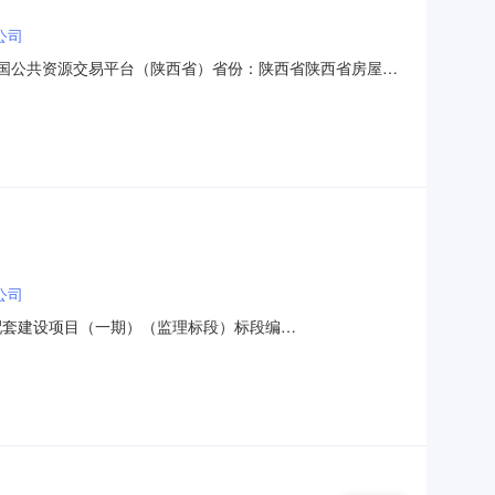
公司
源：全国公共资源交易平台（陕西省）省份：陕西省陕西省房屋建
（一期）（监理标段）标段编
有限公司联系人姓名齐敏联系电话17609211914开标时间
公司
配套建设项目（一期）（监理标段）标段编
有限公司联系人姓名齐敏联系电话17609211914开标时间
姓名和注册证书编号中标价1陕西南泽项目管理有限公司常绍文