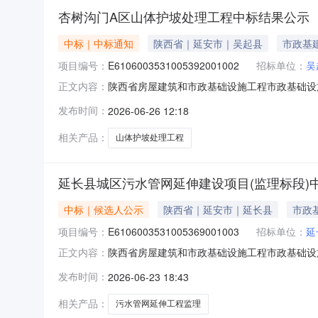
杏树沟门A区山体护坡处理工程中标结果公示
中标｜中标通知
陕西省｜延安市｜吴起县
市政基
项目编号：
E6106003531005392001002
招标单位：
吴
陕西省房屋建筑和市政基础设施工程市政基础设施工程
正文内容：
吴起县住房和城乡建设局招标代理机构名称:致君项目管
发布时间：
2026-06-26 12:18
标结果排序中标候选人拟定项目负责人姓名和注册证书
相关产品：
山体护坡处理工程
延长县城区污水管网延伸建设项目(监理标段)
中标｜候选人公示
陕西省｜延安市｜延长县
市政
项目编号：
E6106003531005369001003
招标单位：
延
陕西省房屋建筑和市政基础设施工程市政基础设施工
正文内容：
延长县住房和城乡建设局招标代理机构名称陕西元光
发布时间：
2026-06-23 18:43
(元)854330.000评标结果排序中标候选人拟
相关产品：
污水管网延伸工程监理