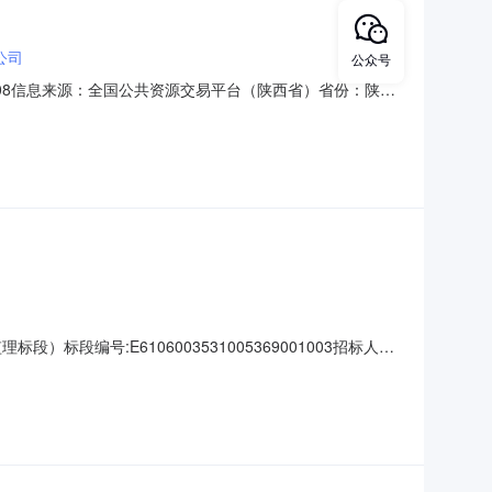
公司
公众号
8:08信息来源：全国公共资源交易平台（陕西省）省份：陕西
配套建设项目（一期）（监理标段）标段编号
联系人姓名齐敏联系电话17609211914开标时间2026年
编号:E6106003531005369001003招标人名
时间2026-06-23开标地点交易三厅工期120最高限价
35000公示开始时间2026-0