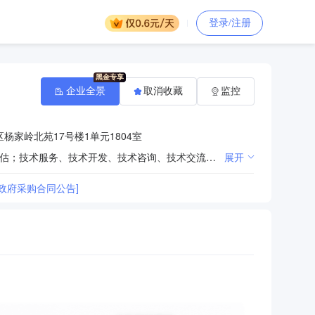
登录/注册
企业全景
取消收藏
监控
杨家岭北苑17号楼1单元1804室
一般项目：工程管理服务；政府采购代理服务；招投标代理服务；采购代理服务；专业设计服务；资产评估；技术服务、技术开发、技术咨询、技术交流、技术转让、技术推广；信息技术咨询服务；工程造价咨询业务；园林绿化工程施工(除依法须经批准的项目外，凭营业执照依法自主开展经营活动)。许可项目：建设工程监理；公路工程监理；水利工程建设监理；建设工程设计；建设工程施工(依法须经批准的项目，经相关部门批准后方可开展经营活动，具体经营项目以审批结果为准)。
展开
政府采购合同公告]