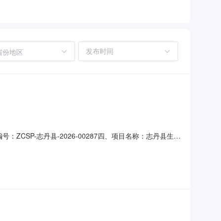
省份地区
ZCSP-志丹县-2026-00287四、项目名称：志丹县生猪
11-6622249供应商(乙方)：陕西南泽项目管理有限公
元)规格型号/服务要求1监理1(项)