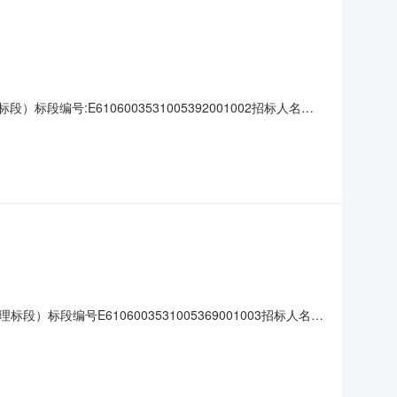
:E6106003531005392001002招标人名称:
22开标地点交易二厅工期120最高限价(元)105317.85中
开始时间2026-06-
编号E6106003531005369001003招标人名称
间2026年06月23日开标地点交易三厅工期120最高限价
99835000.0002延安恒兴工程