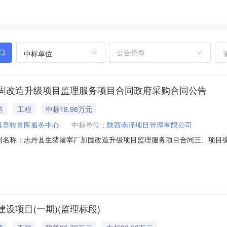
中标单位
固改造升级项目监理服务项目合同政府采购合同公告
防
工程
中标18.98万元
县畜牧兽医服务中心
中标单位：
陕西南泽项目管理有限公司
二、合同名称：志丹县生猪屠宰厂加固改造升级项目监理服务项目合同三、项目编号：
采购人(甲方)：志丹县畜牧兽医服务中心地址：志丹县中心街联系方式：09
9110223六、合同主要信息主要标的：序号名称数量(单位)单价(元)总价(
项目(一期)(监理标段)