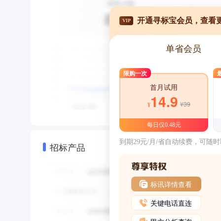
开通寻标宝会员，查看
VIP
单省会员
限购一次
首月试用
14.9
¥39
¥
每日仅0.48元
到期29元/月/省自动续费，可随
招标产品
标讯详情查看
关键电话直连