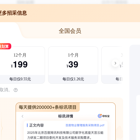
更多招采信息
全国会员
最划算
12个月
1个月
3个月
199
39
99
¥
¥
¥
每日仅0.55元
每日仅1.26元
每日仅1.08元
时取消。