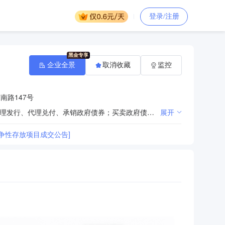
登录/注册
企业全景
取消收藏
监控
南路147号
吸收公众存款；发放短期、中期、长期贷款；办理国内外结算；办理票据承兑与贴现；发行金融债券；代理发行、代理兑付、承销政府债券；买卖政府债券、金融债券；从事同业拆借；从事银行卡业务；提供信用证服务及担保；代理收付款项；提供保管箱服务；代理资金清算；各类汇兑业务；代理政策性银行、外国政府和国际金融机构贷款业务；贷款承诺； 组织或参加银团贷款；外汇存款；外汇贷款；外汇汇款； 外币兑换；国际结算；外汇票据承兑和贴现；外汇担保；代理发行、代理买卖股票以外的外币有价证券；买卖、代理买卖外汇；结汇、售汇；代客外汇买卖；外汇信用卡发行；代理国外信用卡的发行及付款；资信调查、咨询、见证业务、企业、个人财务顾问服务；证券公司客户交易结算资金存管业务；企业年金托管业务；代理开放式基金业务；个人黄金买卖业务；电话银行、手机银行、网上银行业务；金融衍生产品交易业务；保险兼业代理业务；经国务院银行业监督管理部门批准的其他业务。（依法须经批准的项目，经相关部门批准后方可开展经营活动）**
展开
争性存放项目成交公告]