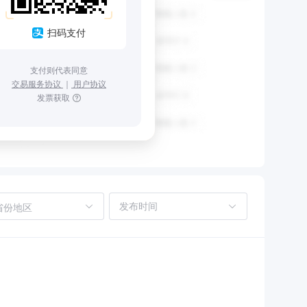
扫码支付
支付则代表同意
交易服务协议
｜
用户协议
发票获取
省份地区