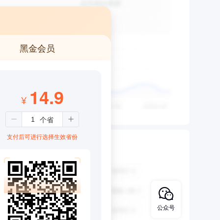
黑金会员
14.9
¥
支付后可进行选择生效省份
公众号