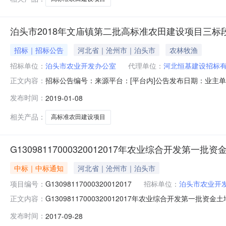
泊头市2018年文庙镇第二批高标准农田建设项目三标
招标｜招标公告
河北省｜沧州市｜泊头市
农林牧渔
招标单位：
泊头市农业开发办公室
代理单位：
河北恒基建设招标
招标公告编号：来源平台：[平台内]公告发布日期：业主
正文内容：
泊头市2018年文庙镇第二批高标准农田建设项目三标段招标
发布时间：
2019-01-08
农业所属地区：沧州市-泊头市-->招标内容：-->泊头市
项
相关产品：
高标准农田建设项目
G13098117000320012017年农业综合开发第
中标｜中标通知
河北省｜沧州市｜泊头市
项目编号：
G13098117000320012017
招标单位：
泊头市农业开
G13098117000320012017年农业综合开发第一
正文内容：
钟报名已结束招标代理：河北博鸿招标代理有限公司招标人：
发布时间：
2017-09-28
工程有限公司、正定县天诚水电工程有限责任公司、河北