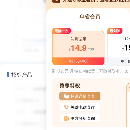
单省会员
限购一次
最划算
1
首月试用
1
14.9
¥39
¥
¥
每日仅0.48元
每日仅
到期29元/月/省自动续费，可随时取消。
招标产品
标讯详情查看
关键电话直连
甲方分析查询