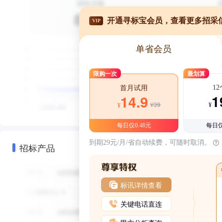
开通寻标宝会员，查看更多招采
VIP
单省会员
限购一次
最划算
1
首月试用
1
14.9
¥39
¥
¥
每日仅0.48元
每日仅
到期29元/月/省自动续费，可随时取消。
招标产品
标讯详情查看
关键电话直连