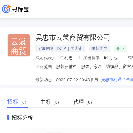
吴忠市云裳商贸有限公司
云裳
商贸
宁夏回族自治区 | 吴忠市
服装零售
开业
法定代表人：
任利忠
注册资本：
50万元
成
经营范围：
服装及辅料、服饰、家居、纺织品、窗帘及
最新动态：
参与
[吴忠市利通区金
2026-07-22 20:43
招标
中标
代理
（0）
（0）
（0）
招标分析