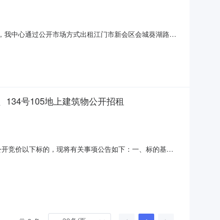
新会区商业储运公司委托，我中心通过公开市场方式出租江门市新会区会城葵湖路15
2000890），于2020年09月04日组织了该项目的网上公开竞
2、134号105地上建筑物公开招租
网上公开竞价以下标的，现将有关事项公告如下：一、标的基本
B、15号-1C和会城冈州大道中134号104之1、104-
江门市公共资源交易中心交