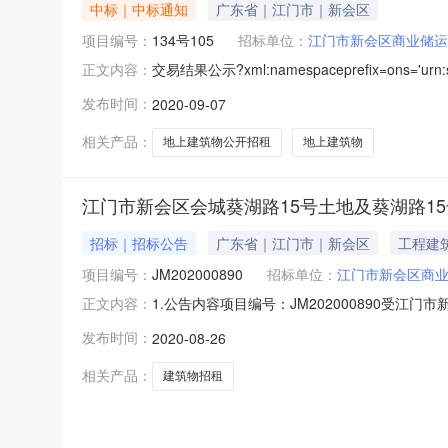
中标｜中标通知
广东省｜江门市｜新会区
项目编号：
134号105
招标单位：
江门市新会区商业储运
交易结果公示?xml:namespaceprefix=ons
正文内容：
号土地及葵湖路15号-1B、15号-1C和会城冈州大
发布时间：
2020-09-07
价活动，交易结果如下：序号标的编号标的名称挂
相关产品：
地上建筑物公开招租
地上建筑物
江门市新会区会城葵湖路15号土地及葵湖路15号-1
招标｜招标公告
广东省｜江门市｜新会区
工程建
项目编号：
JM202000890
招标单位：
江门市新会区商
1.公告内容项目编号：JM202000890
正文内容：
情况序号标的名称挂牌价保证金自由竞价开始时间自由
发布时间：
2020-08-26
2、134号105地上建筑物9800元/月30000元20
相关产品：
建筑物招租