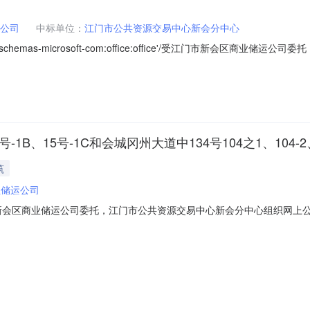
公司
中标单位：
江门市公共资源交易中心新会分中心
='urn:schemas-microsoft-com:office:office'/受江门市
道中134号104之1、104-2、134号105地上建筑物（项目编号：JM20
牌价成交价竞价结果竞得人号牌1JM204624江
B、15号-1C和会城冈州大道中134号104之1、104-
筑
业储运公司
受江门市新会区商业储运公司委托，江门市公共资源交易中心新会分中心组织
竞价结束时间查看明细1江门市新会区会城葵湖路15号土地及葵湖路15号-1
20-09-0410:00:002020-09-0710:00:00查看二、意向竞买人可在