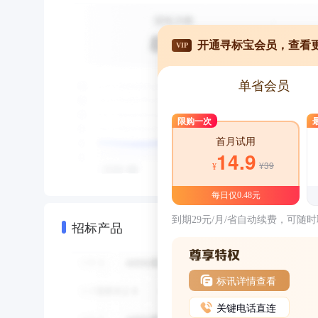
开通寻标宝会员，查看
VIP
单省会员
限购一次
首月试用
14.9
¥39
¥
每日仅0.48元
到期29元/月/省自动续费，可随
招标产品
标讯详情查看
关键电话直连