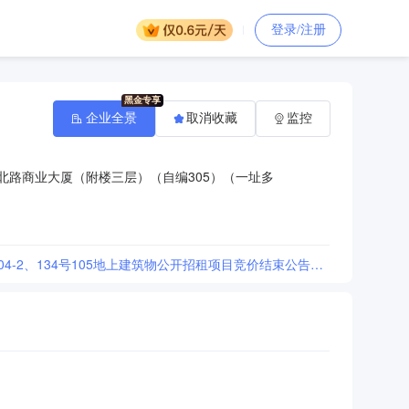
登录/注册
企业全景
取消收藏
监控
北路商业大厦（附楼三层）（自编305）（一址多
[江门市新会区会城葵湖路15号土地及葵湖路15号-1B、15号-1C和会城冈州大道中134号104之1、104-2、134号105地上建筑物公开招租项目竞价结束公告通知]