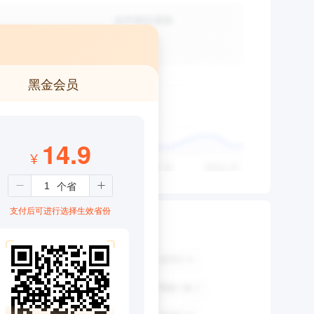
黑金会员
14.9
¥
支付后可进行选择生效省份