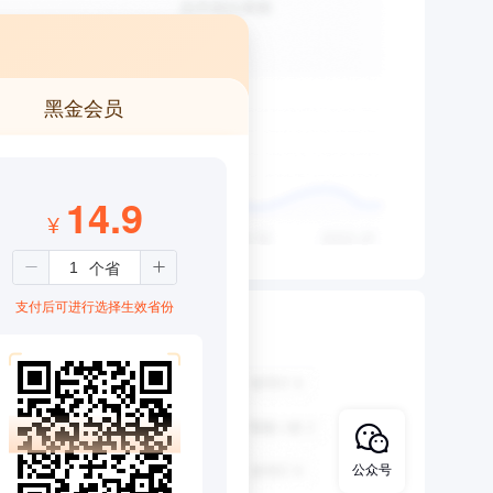
黑金会员
14.9
¥
支付后可进行选择生效省份
公众号