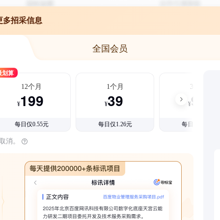
更多招采信息
全国会员
最划算
12个月
1个月
3个月
199
39
99
¥
¥
¥
每日仅0.55元
每日仅1.26元
每日仅1.08元
时取消。