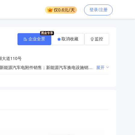
登录/注册
企业全景
取消收藏
监控
大道110号
一般项目：汽车新车销售；汽车旧车销售；汽车零配件批发；汽车装饰用品销售；新能源汽车整车销售；新能源汽车电附件销售；新能源汽车换电设施销售；电动汽车充电基础设施运营；充电桩销售；电池销售；机动车修理和维护；二手车经销；机械电气设备销售；建筑工程用机械销售；建筑工程机械与设备租赁；农、林、牧、副、渔业专业机械的销售；智能农机装备销售；环境保护专用设备销售；金属包装容器及材料销售；工业控制计算机及系统销售；机械设备销售；电子元器件与机电组件设备销售；工业自动控制系统装置销售；工业机器人销售；电线、电缆经营；机械零件、零部件销售；电子元器件批发；电子产品销售；五金产品批发；金属工具销售；劳动保护用品销售；体育用品及器材零售；塑料制品销售；农用薄膜销售；建筑材料销售；机械电气设备制造；电子元器件与机电组件设备制造；电子（气）物理设备及其他电子设备制造；工业控制计算机及系统制造；工业自动控制系统装置制造；工业机器人制造；金属包装容器及材料制造；塑料制品制造；机械零件、零部件加工；技术服务、技术开发、技术咨询、技术交流、技术转让、技术推广；信息技术咨询服务；机械设备研发；电机及其控制系统研发；电子、机械设备维护（不含特种设备）；工业机器人安装、维修；普通机械设备安装服务（除许可业务外，可自主依法经营法律法规非禁止或限制的项目）
展开