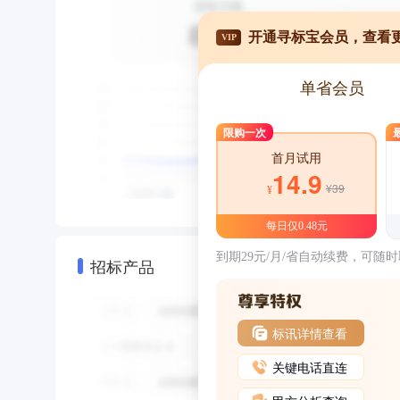
开通寻标宝会员，查看
VIP
单省会员
限购一次
首月试用
14.9
¥39
¥
每日仅0.48元
到期29元/月/省自动续费，可随
招标产品
标讯详情查看
关键电话直连