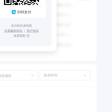
扫码支付
支付则代表同意
交易服务协议
｜
用户协议
发票获取
省份地区