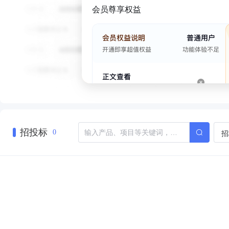
会员尊享权益
招投标
招
0