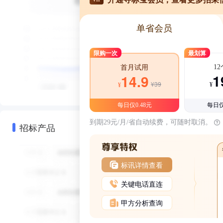
单省会员
限购一次
最划算
1
首月试用
1
14.9
¥39
¥
¥
每日仅0.48元
每日仅
到期29元/月/省自动续费，可随时取消。
招标产品
标讯详情查看
关键电话直连
甲方分析查询