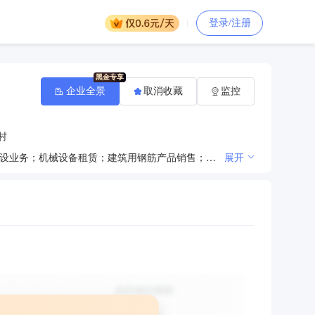
登录/注册
企业全景
取消收藏
监控
村
一般项目：建筑装饰材料销售；土石方工程施工；园林绿化工程施工；对外承包工程；承接总公司工程建设业务；机械设备租赁；建筑用钢筋产品销售；砖瓦销售；建筑材料销售；日用百货销售；农副产品销售；金属矿石销售；农产品的生产、销售、加工、运输、贮藏及其他相关服务；牲畜销售（不含犬类）；畜禽收购（除依法须经批准的项目外，自主开展法律法规未禁止、限制的经营活动）许可项目：建设工程施工；建筑劳务分包；住宿服务；餐饮服务；洗浴服务；道路货物运输（不含危险货物）（依法须经批准的项目，经相关部门批准后方可开展经营活动，具体经营项目以相关部门许可证件为准）
展开