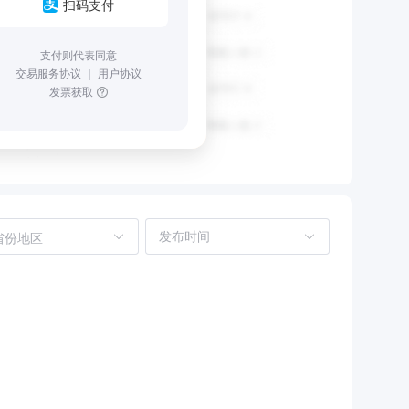
扫码支付
支付则代表同意
交易服务协议
｜
用户协议
发票获取
省份地区