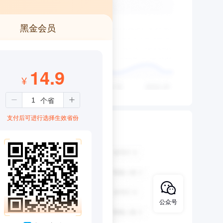
黑金会员
14.9
¥
支付后可进行选择生效省份
公众号