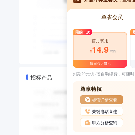
单省会员
限购一次
首月试用
14.9
¥39
¥
每日仅0.48元
到期29元/月/省自动续费，可随
招标产品
标讯详情查看
关键电话直连
甲方分析查询