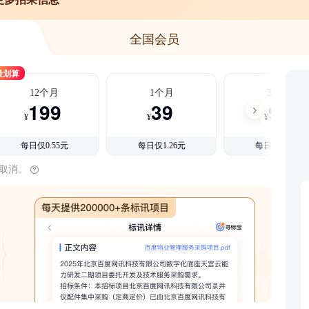
全国会员
最划算
12个月
1个月
3个月
199
39
99
¥
¥
¥
每日仅0.55元
每日仅1.26元
每日仅1.08元
时取消。