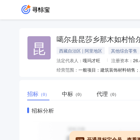
噶尔县昆莎乡那木如村恰
昆
西藏自治区 | 阿里地区
其他综合零售
法定代表人：
嘎玛才旺
注册资本：
26
经营范围：
招标
中标
代理
（0）
（0）
（0）
招标分析
开通寻标宝会员，查看
VIP