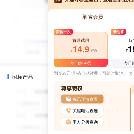
单省会员
限购一次
最划算
1
首月试用
1
14.9
¥39
¥
¥
每日仅0.48元
每日仅
到期29元/月/省自动续费，可随时取消。
招标产品
标讯详情查看
关键电话直连
甲方分析查询