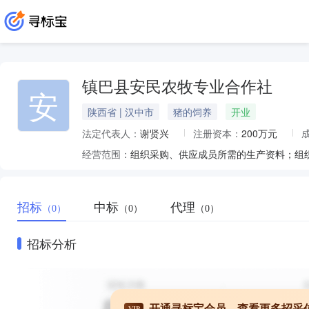
镇巴县安民农牧专业合作社
安
陕西省 | 汉中市
猪的饲养
开业
法定代表人：
谢贤兴
注册资本：
200万元
经营范围：
招标
中标
代理
（0）
（0）
（0）
招标分析
开通寻标宝会员，查看更多招采
VIP