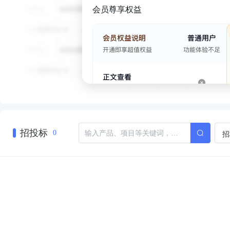
会员尊享权益
招投标
招
0