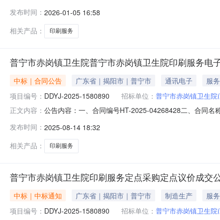
印刷服务,其他印刷服务五、采购预算金额（元）：7080.00
发布时间：
2026-01-05 16:58
相关产品：
印刷服务
普宁市赤岗镇卫生院普宁市赤岗镇卫生院印刷服务电
中标｜合同公告
广东省｜揭阳市｜普宁市
通讯电子
服务
项目编号：
DDYJ-2025-1580890
招标单位：
普宁市赤岗镇卫生院
公告内容：一、合同编号HT-2025-04268428二、合
正文内容：
务定点采购五、合同主体采购人(甲方)：普宁市赤岗镇卫生院
发布时间：
2025-08-14 18:32
地址：星河明珠湾联系方式：13460001596六、合同主要信息
相关产品：
印刷服务
普宁市赤岗镇卫生院印刷服务定点采购定点议价成交
中标｜中标通知
广东省｜揭阳市｜普宁市
制造生产
服务
项目编号：
DDYJ-2025-1580890
招标单位：
普宁市赤岗镇卫生院