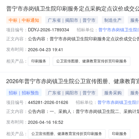
普宁市赤岗镇卫生院印刷服务定点采购定点议价成交
中标｜中标通知
广东省｜揭阳市｜普宁市
制造生产
服务
项目编号：
DDYJ-2026-1789334
招标单位：
普宁市赤岗镇卫生院
公告内容：普宁市赤岗镇卫生院印刷服务定点议价成交公告项目名称
正文内容：
现将本次议价结果公布如下：本项目采用的是按项目的报价
发布时间：
2026-04-23 19:41
标的明细服务描述数量单位供应商报价(元)是否中标印刷
相关产品：
印刷服务
公卫宣传图册、健康教育宣传折页印刷服务
2026年普宁市赤岗镇卫生院公卫宣传图册、健康教育
招标｜招标预告
广东省｜揭阳市｜普宁市
服务采购
服务
项目编号：
445281-2026-01626
招标单位：
普宁市赤岗镇卫生院
公告内容：一、采购人：普宁市赤岗镇卫生院二、采购计划编号
正文内容：
计划四、采购品目名称：其他印刷服务五、采购预算金额（元）：
发布时间：
2026-04-16 16:52
布时间：2026-04-1615:51:46
相关产品：
公卫宣传图册、健康教育宣传折页印刷服务
印刷服务