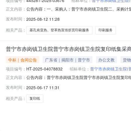
项目编号：
445281-2025-03676
招标单位：
普宁市赤岗镇卫生院
公告内容：一、采购人：普宁市赤岗镇卫生院二、采购计划编号
正文内容：
采购品目名称：其他印刷服务五、采购预算金额（元）：1800
发布时间：
2025-08-12 11:28
间：2025-08-1211:08:20
相关产品：
基孔肯亚热、登革热宣传折页印刷服务
印刷服务
普宁市赤岗镇卫生院普宁市赤岗镇卫生院复印纸集采
中标｜合同公告
广东省｜揭阳市｜普宁市
办公文教
货物
项目编号：
HT-2025-04078832
招标单位：
普宁市赤岗镇卫生院(
公告内容：普宁市赤岗镇卫生院普宁市赤岗镇卫生院复印纸集
正文内容：
品直接订购采购合同三、项目编号DD-2025-23481
发布时间：
2025-06-17 11:31
赤岗镇东华屿岭脚联系方式：13592927998供应商(乙
相关产品：
复印纸