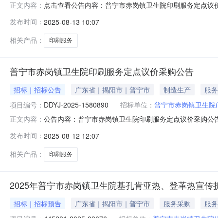
点击查看公告内容：普宁市赤岗镇卫生院印刷服务定点议价成交公
正文内容：
1211:36:36启动。现将本次议价结果公布如下：本项
发布时间：
2025-08-13 10:07
（三）成交标的明细服务描述数量单位供应商报价(元)
尺寸：210*42
相关产品：
印刷服务
普宁市赤岗镇卫生院印刷服务定点议价采购公告
招标｜招标公告
广东省｜揭阳市｜普宁市
制造生产
服务
项目编号：
DDYJ-2025-1580890
招标单位：
普宁市赤岗镇卫生院
公告内容：普宁市赤岗镇卫生院印刷服务定点议价采购公
正文内容：
定点采购（二）项目编号：DDYJ-2025-1580890
发布时间：
2025-08-12 12:07
热、基孔肯雅热宣传）所属类别：其他办公用品材质、规格：
3,0000.6
相关产品：
印刷服务
2025年普宁市赤岗镇卫生院基孔肯亚热、登革热宣传
招标｜招标预告
广东省｜揭阳市｜普宁市
服务采购
服务