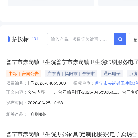
招投标
招
131
普宁市赤岗镇卫生院普宁市赤岗镇卫生院印刷服务电
中标｜合同公告
广东省｜揭阳市｜普宁市
通讯电子
服务
项目编号：
HT-2026-04659363
招标单位：
普宁市赤岗镇卫生院(
公告内容：一、合同编号HT-2026-04659363二、合
正文内容：
务定点采购五、合同主体采购人(甲方)：普宁市赤岗镇卫生院
发布时间：
2026-06-25 10:28
地址：西街道联系方式：13502668470六、合同主要信息主要
相关产品：
印刷服务
普宁市赤岗镇卫生院办公家具(定制化服务)电子卖场合