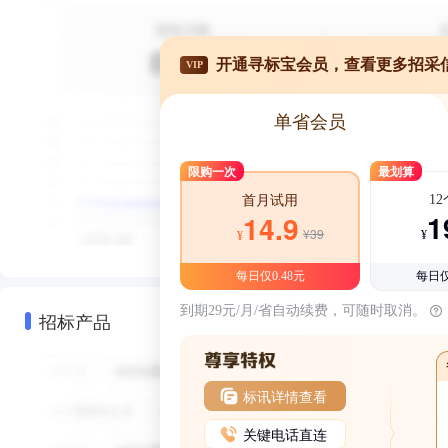
开通寻标宝会员，查看更多招采
VIP
单省会员
限购一次
最划算
1
首月试用
1
14.9
¥39
¥
¥
每日仅0.48元
每日仅
到期29元/月/省自动续费，可随时取消。
招标产品
标讯详情查看
关键电话直连