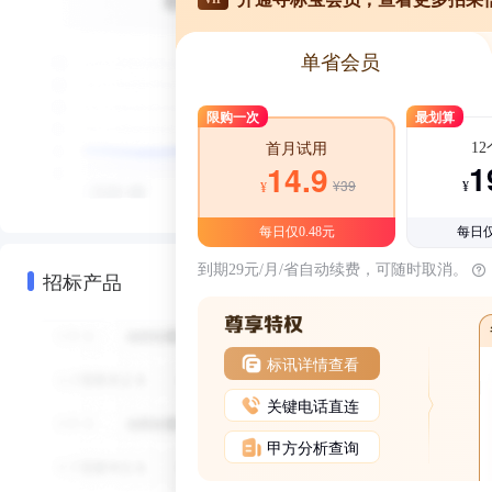
单省会员
限购一次
最划算
1
首月试用
1
14.9
¥39
¥
¥
每日仅0.48元
每日仅
到期29元/月/省自动续费，可随时取消。
招标产品
标讯详情查看
关键电话直连
甲方分析查询