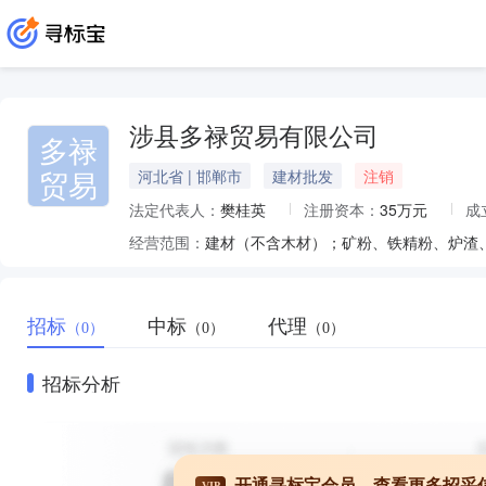
涉县多禄贸易有限公司
多禄
贸易
河北省 | 邯郸市
建材批发
注销
法定代表人：
樊桂英
注册资本：
35万元
成
经营范围：
招标
中标
代理
（0）
（0）
（0）
招标分析
开通寻标宝会员，查看更多招采
VIP