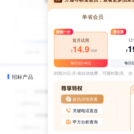
单省会员
限购一次
最划算
1
首月试用
1
14.9
¥39
¥
¥
每日仅0.48元
每日仅
到期29元/月/省自动续费，可随时取消。
招标产品
标讯详情查看
关键电话直连
甲方分析查询