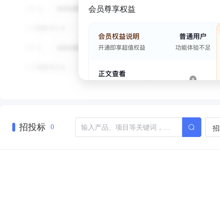
会员尊享权益
招投标
招
0