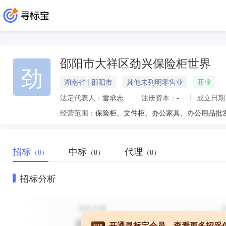
邵阳市大祥区劲兴保险柜世界
劲
湖南省 | 邵阳市
其他未列明零售业
开业
法定代表人：
雷承志
注册资本：
-
成立日期
经营范围：
保险柜、文件柜、办公家具、办公用品批
招标
中标
代理
（0）
（0）
（0）
招标分析
开通寻标宝会员，查看更多招采
VIP