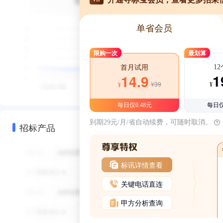
单省会员
限购一次
最划算
1
首月试用
1
14.9
¥39
¥
¥
每日仅0.48元
每日仅
到期29元/月/省自动续费，可随时取消。
招标产品
标讯详情查看
关键电话直连
甲方分析查询