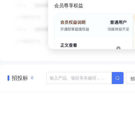
会员尊享权益
招投标
招
0