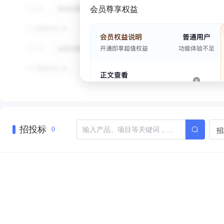
会员尊享权益
招投标
招
0