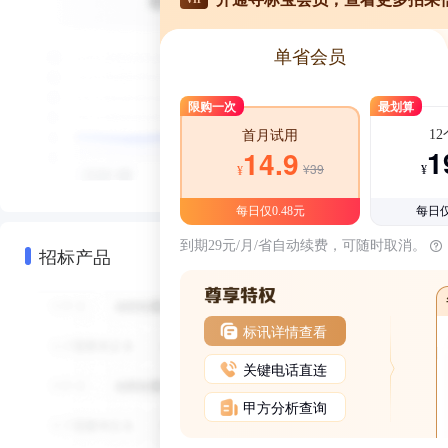
单省会员
限购一次
最划算
1
首月试用
1
14.9
¥39
¥
¥
每日仅0.48元
每日仅
到期29元/月/省自动续费，可随时取消。
招标产品
标讯详情查看
关键电话直连
甲方分析查询