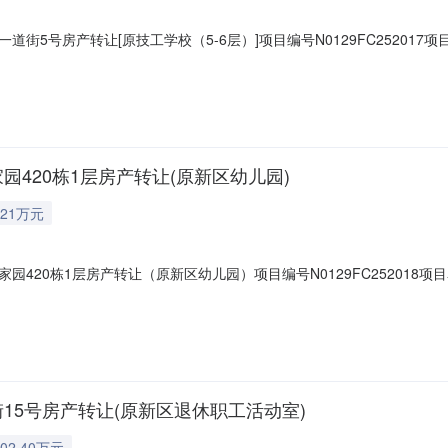
街5号房产转让[原技工学校（5-6层）]项目编号N0129FC25201
业开发有限责任公司挂牌价格585.000000万元(人民币)挂牌期间20挂牌
园420栋1层房产转让(原新区幼儿园)
21万元
420栋1层房产转让（原新区幼儿园）项目编号N0129FC252018项
有限责任公司挂牌价格621.000000万元(人民币)挂牌期间20挂牌日
15号房产转让(原新区退休职工活动室)
02.40万元