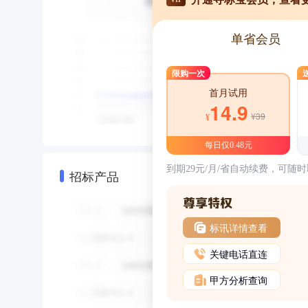
单省会员
限购一次
首月试用
14.9
¥39
¥
每日仅0.48元
到期29元/月/省自动续费，可随
招标产品
标讯详情查看
关键电话直连
甲方分析查询