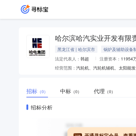
哈尔滨哈汽实业开发有限
黑龙江省 | 哈尔滨市
锅炉及辅助设备
法定代表人：
韩超
注册资本：
11954
经营范围：
招标
中标
代理
（0）
（0）
（0）
招标分析
开通寻标宝会员，查看
VIP