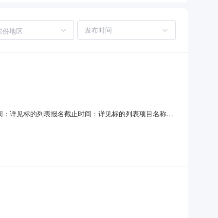
省份地区
间：详见标的列表报名截止时间：详见标的列表项目名称哈
日期2025年11月20日挂牌期满，如未征集到意向受让方按
标的仅部分房产有《房屋所有权证》、《土地使用权证》，存