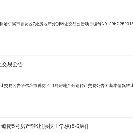
滨市香坊区7处房地产分别转让交易公告项目编号N0129FC252013~1
按（5）个工作日为周期延牌，最多延长（34）个周期。标的概况房屋现
存在证照未做分割或无法办理《不动产权证》的可能。转让成交后，因权
让交易公告
让交易公告哈尔滨市香坊区11处房地产分别转让交易公告01基本情况转让
、转让标的仅部分房产有《房屋所有权证》、《土地使用权证》，存在证照
事宜均由受让方自行承担和办理，转让方不提供任何手续及支付任何费用
街5号房产转让[原技工学校(5-6层)]