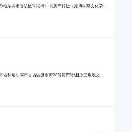
目名称哈尔滨市香坊区军民街11号房产转让（原博学苑文化学
25/10/24是否自动延期是交易方式动态报价转让说明事项无
6项目名称哈尔滨市香坊区进乡街22号房产转让[原三角地文化
牌日期2025/10/24是否自动延期是交易方式动态报价转让说