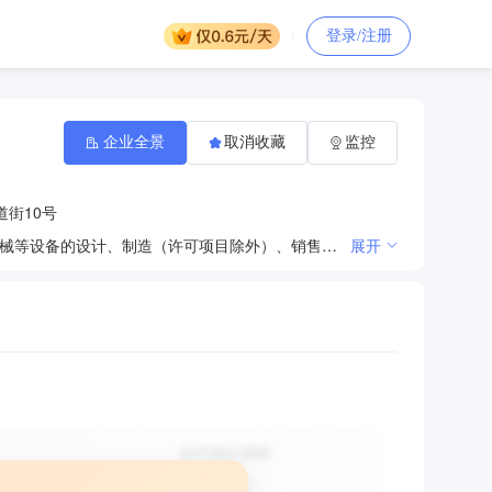
登录/注册
企业全景
取消收藏
监控
街10号
汽轮机、汽轮机辅机、太阳能发电设备、粮食机械、冶金机械、化工机械、油田机械、铅笔机械、通用机械等设备的设计、制造（许可项目除外）、销售；从事电站成套设备技术开发、技术咨询、技术服务；货物或技术进出口（国家禁止或涉及行政审批的货物和技术进出口除外）；铅笔制造；物业管理（限分支机构）；园林绿化；复印、打字。从事太阳能电池的生产、研究、开发与销售，自有房屋租赁。
展开