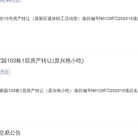
15号房产转让（原新区退休职工活动室）项目编号N0129FC25201
发有限责任公司挂牌价格302.400000万元(人民币)挂牌期间20挂牌
园103栋1层房产转让(原兴艳小吃)
9万元
103栋1层房产转让（原兴艳小吃）项目编号N0129FC252015项目
责任公司挂牌价格9.000000万元(人民币)挂牌期间20挂牌日期202
让交易公告