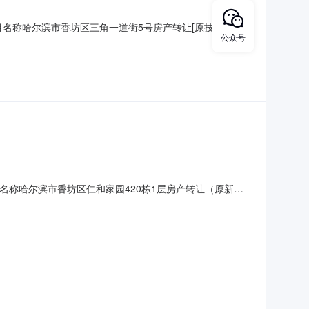
7项目名称哈尔滨市香坊区三角一道街5号房产转让[原技工学校
公众号
日期2025/10/24是否自动延期是交易方式动态报价转让说明
目名称哈尔滨市香坊区仁和家园420栋1层房产转让（原新区
期2025/10/24是否自动延期是交易方式动态报价转让说明