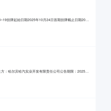
9挂牌起始日期2025年10月24日首期挂牌截止日期2025
状详见附件《转让标的明细表》其他情况1、转让标的仅部分
属变
方：哈尔滨哈汽实业开发有限责任公司公告期限：2025年8
未做分割或无法办理《不动产权证》的可能。转让成交后，因权
，也无法提供可能存在的协助等。2、出租标的具体详情以