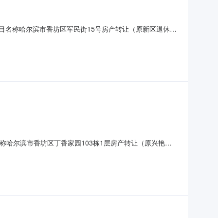
4项目名称哈尔滨市香坊区军民街15号房产转让（原新区退休职
日期2025/10/24是否自动延期是交易方式动态报价转让说
名称哈尔滨市香坊区丁香家园103栋1层房产转让（原兴艳小
5/10/24是否自动延期是交易方式动态报价转让说明事项无原