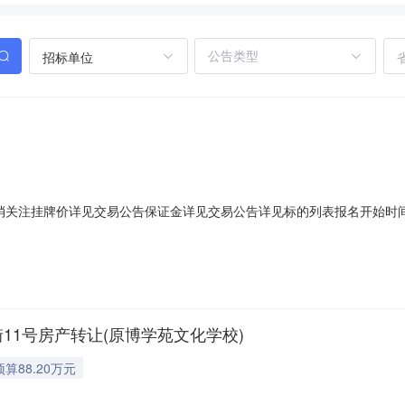
招标单位
消关注挂牌价详见交易公告保证金详见交易公告详见标的列表报名开始时
0129FC252013~19挂牌起始日期2025年10月24日首期挂牌截止
个周期。标的概况房屋现状详见附件《转让标的明细表》其他情况1、转让
11号房产转让(原博学苑文化学校)
预算88.20万元