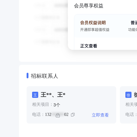
会员尊享权益
招标联系人
王**、王*
王
徐
个
3
相关项目：
相关
立即查看
电话：
132
02
电话
******