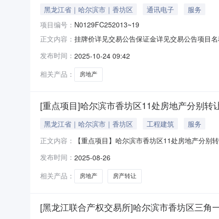
黑龙江省｜哈尔滨市｜香坊区
通讯电子
服务
项目编号：
N0129FC252013~19
挂牌价详见交易公告保证金详见交易公告项目名称哈尔
正文内容：
年11月20日挂牌期满，如未征集到意向受让方
发布时间：
2025-10-24 09:42
房产有《房屋所有权证》、《土地使用权证》，
相关产品：
房地产
[重点项目]哈尔滨市香坊区11处房地产分别转
黑龙江省｜哈尔滨市｜香坊区
工程建筑
服务
【重点项目】哈尔滨市香坊区11处房地产分别转
正文内容：
月20日至2025年9月2日转让标的概况：1
发布时间：
2025-08-26
属变更产生的一切税、费及所需手续材料等一切
现场实际情况为准。（长按识别
相关产品：
房地产
房产转让
[黑龙江联合产权交易所]哈尔滨市香坊区三角一道