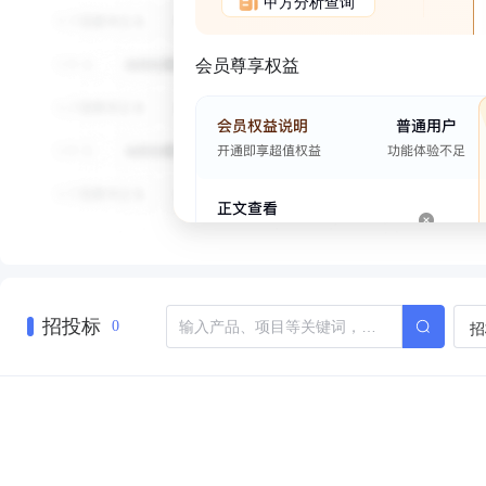
甲方分析查询
会员尊享权益
招投标
招
0