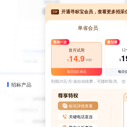
开通寻标宝会员，查看更多招采
VIP
单省会员
限购一次
最划算
1
首月试用
1
14.9
¥39
¥
¥
每日仅0.48元
每日仅
到期29元/月/省自动续费，可随时取消。
招标产品
标讯详情查看
关键电话直连