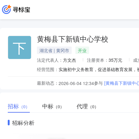
黄梅县下新镇中心学校
下
湖北省 | 黄冈市
开业
法定代表人：
方文杰
注册资本：
35万元
成
经营范围：
实施初中义务教育，促进基础教育发展，
最新动态：
参与
[黄梅县下新镇中
2026-06-04 12:34
招标
中标
代理
（0）
（0）
（0）
招标分析