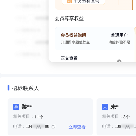
甲方分析查询
会员尊享权益
招标联系人
黎**
未*
黎
未
个
个
11
3
相关项目：
相关项目：
立即查看
电话：
134
88
电话：
139
1
******
******