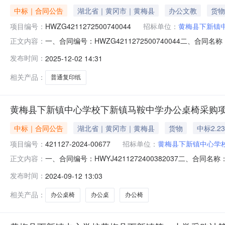
中标｜合同公告
湖北省｜黄冈市｜黄梅县
办公文教
货物
项目编号：
HWZG4211272500740044
招标单位：
黄梅县下新镇
一、合同编号：HWZG4211272500740044二、合
正文内容：
称：黄梅县下新镇马鞍中学采购复印纸10包五、合同主体采
发布时间：
2025-12-02 14:31
湖北科理惠办公设备有限公司地址：黄梅镇民营街121号联
相关产品：
普通复印纸
黄梅县下新镇中心学校下新镇马鞍中学办公桌椅采购
中标｜合同公告
湖北省｜黄冈市｜黄梅县
货物
中标2.2
项目编号：
421127-2024-00677
招标单位：
黄梅县下新镇中心学
一、合同编号：HWYJ4211272400382037二、合
正文内容：
马鞍中学办公桌椅采购项目五、合同主体1、采购人（甲方）
发布时间：
2024-09-12 13:03
家具5、地址：其他地区6、联系方式：187725567
相关产品：
办公桌椅
办公桌
办公椅