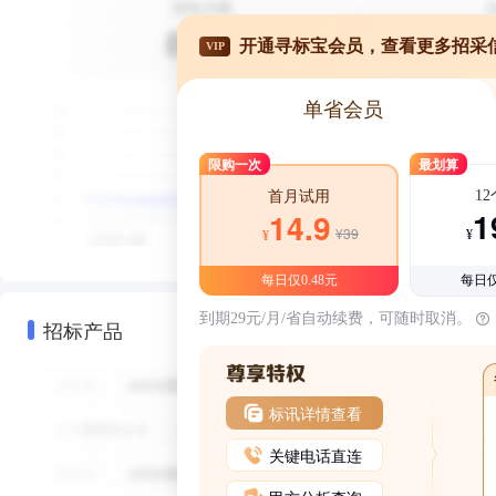
开通寻标宝会员，查看更多招采
VIP
单省会员
限购一次
最划算
1
首月试用
1
14.9
¥39
¥
¥
每日仅0.48元
每日仅
到期29元/月/省自动续费，可随时取消。
招标产品
标讯详情查看
关键电话直连