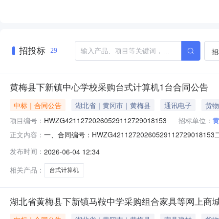
招投标
招
29
黄梅县下新镇中心学校采购台式计算机1台合同公告
中标｜合同公告
湖北省｜黄冈市｜黄梅县
通讯电子
货物
项目编号：
HWZG42112720260529112729018153
招标单位：
一、合同编号：HWZG4211272026052911272
正文内容：
HWZG42112720260529112729018153
发布时间：
2026-06-04 12:34
联系方式：139865531154、供应商（乙方）：黄梅县黄
相关产品：
台式计算机
湖北省黄梅县下新镇马鞍中学采购组合家具等网上商