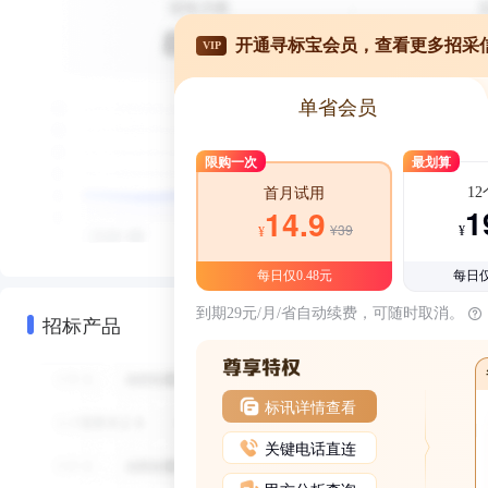
开通寻标宝会员，查看更多招采
VIP
单省会员
限购一次
最划算
1
首月试用
1
14.9
¥39
¥
¥
每日仅0.48元
每日仅
到期29元/月/省自动续费，可随时取消。
招标产品
标讯详情查看
关键电话直连