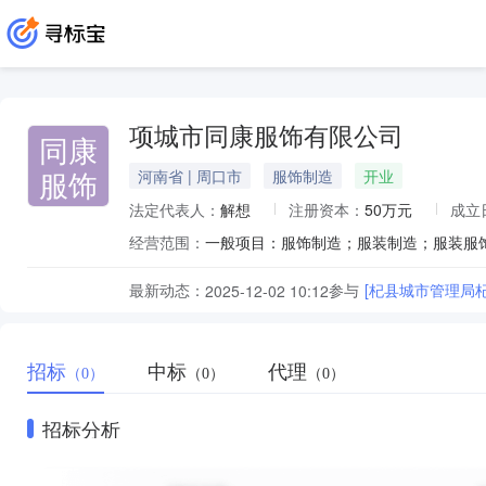
项城市同康服饰有限公司
同康
服饰
河南省 | 周口市
服饰制造
开业
法定代表人：
解想
注册资本：
50万元
成立
经营范围：
最新动态：
参与
[杞县城市管理局
2025-12-02 10:12
招标
中标
代理
（0）
（0）
（0）
招标分析