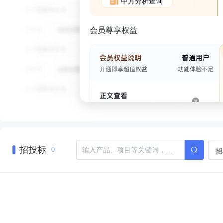
甲方分析查询
会员尊享权益
招投标
招
0