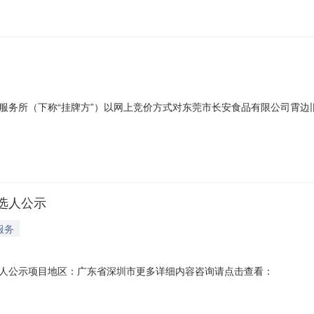
限（月）起始价（元/月）增价幅度（元）竞买保证金（元）东莞市长安镇
服务所（下称“挂牌方”）以网上竞价方式对东莞市长安食品有限公司霄边
面积（m2）出租期限（月）起始价（元/月）增价幅度（元）竞买保证金
税）30066420二、情况说明该物业位于东莞市长安镇霄边社区长东路10
选人公示
服务
人公示项目地区：广东省深圳市更多详细内容咨询请点击查看：