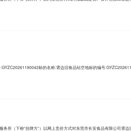
金（元）报废固定资产公开竞投出让一批19801001500二、情况说明
要求只接受中华人民共和国境内企业法人、自然人或其他组织单独竞买。
ZC20261190042标的名称:霄边旧食品站空地标的编号:GYZC202
方”）以网上竞价方式对东莞市长安食品有限公司霄边旧食品站空地进行网
限（月）起始价（元/月）增价幅度（元）竞买保证金（元）东莞市长安镇
服务所（下称“挂牌方”）以网上竞价方式对东莞市长安食品有限公司霄边