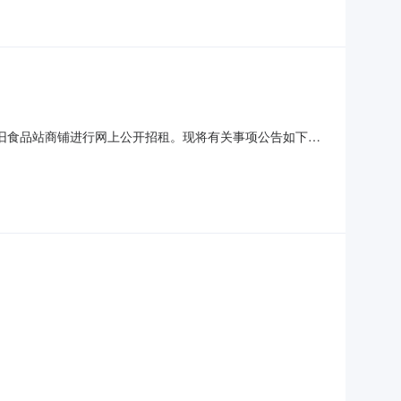
霄边社区长东路10号东莞市长安食品有限公司霄边旧食品站
旧食品站商铺进行网上公开招租。现将有关事项公告如下：
（元）东莞市长安镇霄边社区长东路10号东莞市长安食品有
号（霄边旧食品站商铺），占地面积约270平方米，权属清晰，现