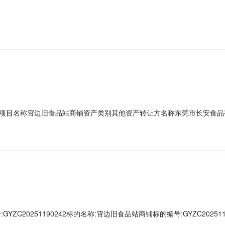
面积（m2）出租期限（月）起始价（元/月）增价幅度（元）竞买保证金
（含税）20094134二、情况说明该物业位于东莞市长安镇霄边社区长东路
90242项目名称霄边旧食品站商铺资产类别其他资产转让方名称东莞市长安
该商铺合同即将于2026年1月14日到期。经全体班子成员研究决定：租期为5年
源平台：东莞市公共资源交易服务一体化平台
ZC20251190242标的名称:霄边旧食品站商铺标的编号:GYZC202
方”）以网上竞价方式对东莞市长安食品有限公司霄边旧食品站商铺进行网