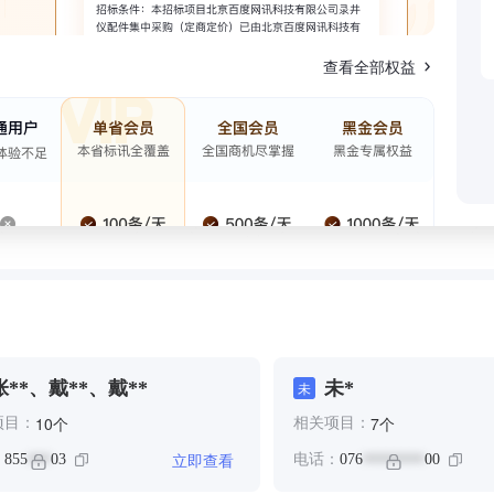
查看全部权益
张**、戴**、戴**
未*
未
个
个
10
7
项目：
相关项目：
立即查看
：
855
03
电话：
076
00
***
********