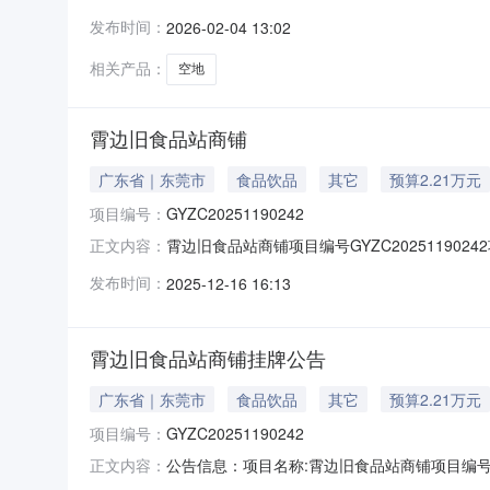
一、基本信息标的位置标的物名称及内容标的物
发布时间：
2026-02-04 13:02
品有限公司霄边旧食品站空地21643631378
属清晰，现状租赁中
相关产品：
空地
霄边旧食品站商铺
广东省｜东莞市
食品饮品
其它
预算2.21万元
项目编号：
GYZC20251190242
霄边旧食品站商铺项目编号GYZC202511
正文内容：
2025-12-16交易方式网络竞价转让说明事项
发布时间：
2025-12-16 16:13
22140元/月（含税）；每次加价300元。来
霄边旧食品站商铺挂牌公告
广东省｜东莞市
食品饮品
其它
预算2.21万元
项目编号：
GYZC20251190242
公告信息：项目名称:霄边旧食品站商铺项目编号:GY
正文内容：
方委托东莞市长安镇招投标服务所（下称“挂牌