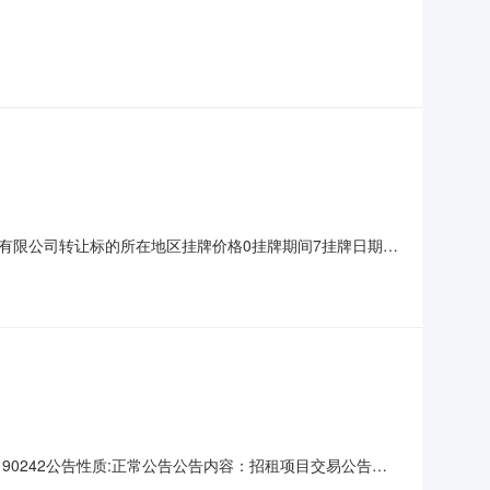
（元）东莞市长安镇霄边社区长东路10号之一东莞市长安食
10号之一（霄边旧食品站空地），占地面积约2164平方米，权
食品有限公司转让标的所在地区挂牌价格0挂牌期间7挂牌日期
，2026年1月15日至2029年1月14日；招标底价为人民币
51190242公告性质:正常公告公告内容：招租项目交易公告我
上公开招租。现将有关事项公告如下：一、基本信息标的位