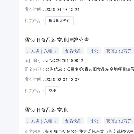
称及内容数量起始价（元）增价幅度(元)竞买保证
发布时间：
2026-04-16 12:24
的物以现场查勘实物现状为准。三、竞买资格和
信被执行人的法定代表人、主要
相关产品：
报废固定资产
霄边旧食品站空地挂牌公告
广东省｜东莞市
食品饮品
其它
预算3.13万元
项目编号：
GYZC20261190042
公告信息：项目名称:霄边旧食品站空地项目编号:GY
正文内容：
方委托东莞市长安镇招投标服务所（下称“挂牌
发布时间：
2026-02-04 13:07
置标的物名称及内容标的物面积（m2）出租期
品站空地2
相关产品：
空地
霄边旧食品站空地
广东省｜东莞市
食品饮品
其它
预算3.13万元
招租项目交易公告我方委托东莞市长安镇招投标
正文内容：