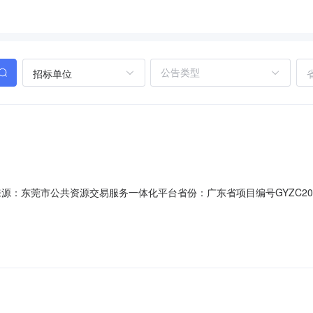
招标单位
息来源：东莞市公共资源交易服务一体化平台省份：广东省项目编号GYZC20
区东莞市挂牌价格0挂牌期间7挂牌日期2026-05-19交易方式网络
.00元/月（含税）起竞投。合同租期为3年。