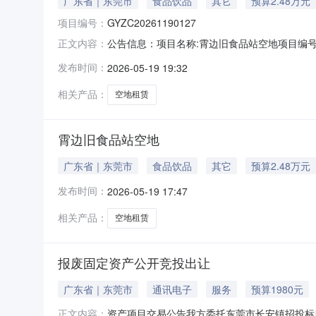
广东省｜东莞市
食品饮品
其它
预算2.48万元
项目编号：
GYZC20261190127
公告信息：项目名称:霄边旧食品站空地项目编号:GY
正文内容：
方委托东莞市长安镇招投标服务所（下称“挂牌
发布时间：
2026-05-19 19:32
置标的物名称及内容标的物面积（m2）出租期
品站空地2
相关产品：
空地租赁
霄边旧食品站空地
广东省｜东莞市
食品饮品
其它
预算2.48万元
发布时间：
2026-05-19 17:47
相关产品：
空地租赁
报废固定资产公开竞投出让
广东省｜东莞市
通讯电子
服务
预算1980元
资产项目交易公告我方委托东莞市长安镇招投标
正文内容：