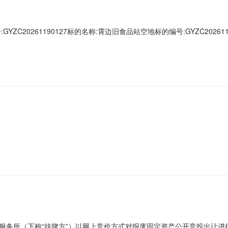
ZC20261190127标的名称:霄边旧食品站空地标的编号:GYZC202
方”）以网上竞价方式对东莞市长安食品有限公司霄边旧食品站空地进行网
限（月）起始价（元/月）增价幅度（元）竞买保证金（元）东莞市长安镇
服务所（下称“挂牌方”）以网上竞价方式对报废固定资产公开竞投出让进