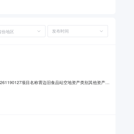
省份地区
261190127项目名称霄边旧食品站空地资产类别其他资产转
竞价转让事项说明根据广东长安集团公司相关管理规定，经全体