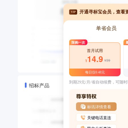
开通寻标宝会员，查看
VIP
单省会员
限购一次
首月试用
14.9
¥39
¥
每日仅0.48元
到期29元/月/省自动续费，可随
招标产品
标讯详情查看
关键电话直连