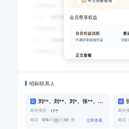
甲方分析查询
会员尊享权益
招标联系人
刘**、刘**、刘*、张**、李
刘
张
**
个
17
相关项目：
相关
立即查看
电话：
076
03
电话
********