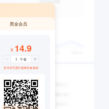
黑金会员
14.9
¥
支付后可进行选择生效省份