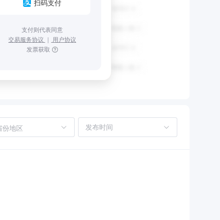
扫码支付
支付则代表同意
交易服务协议
｜
用户协议
发票获取
省份地区