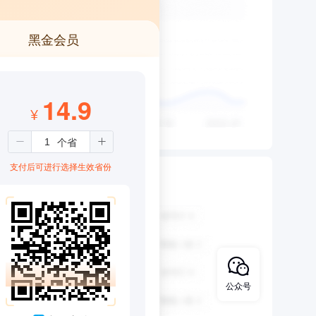
黑金会员
14.9
¥
支付后可进行选择生效省份
公众号