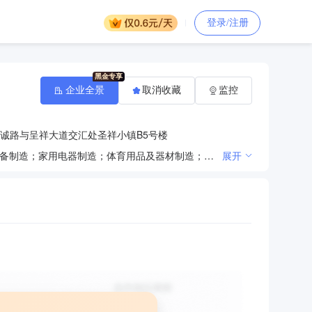
登录/注册
企业全景
取消收藏
监控
诚路与呈祥大道交汇处圣祥小镇B5号楼
一般项目：电子专用材料研发；电子元器件与机电组件设备制造；通信设备制造；计算机软硬件及外围设备制造；家用电器制造；体育用品及器材制造；服装制造；第一类医疗器械生产；医护人员防护用品生产（Ⅰ类医疗器械）；电子元器件零售；电子元器件批发；电子专用设备销售；信息技术咨询服务；计算机软硬件及辅助设备零售；家用电器销售；家用电器研发；体育用品及器材批发；体育用品及器材零售；针纺织品销售；服装服饰批发；服装服饰零售；鞋帽批发；鞋帽零售；橡胶制品销售；第一类医疗器械销售；第二类医疗器械销售；互联网销售（除销售需要许可的商品）。（除依法须经批准的项目外，凭营业执照依法自主开展经营活动）
展开