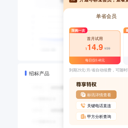
单省会员
限购一次
首月试用
14.9
¥39
¥
每日仅0.48元
到期29元/月/省自动续费，可随
招标产品
标讯详情查看
关键电话直连
甲方分析查询