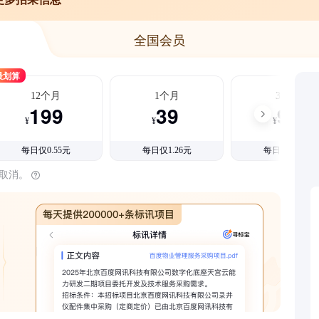
全国会员
最划算
12个月
1个月
3个月
199
39
99
¥
¥
¥
每日仅0.55元
每日仅1.26元
每日仅1.08元
时取消。