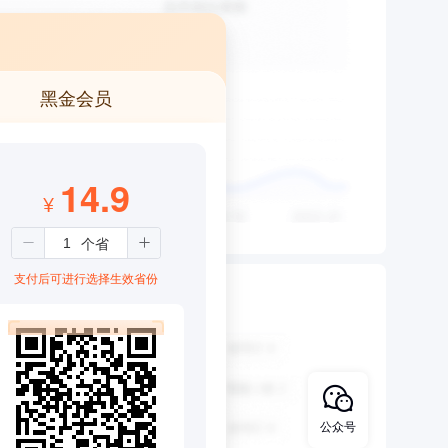
黑金会员
14.9
¥
支付后可进行选择生效省份
公众号