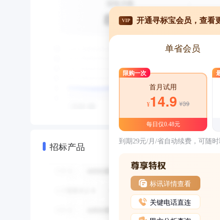
开通寻标宝会员，查看
VIP
单省会员
限购一次
首月试用
14.9
¥39
¥
每日仅0.48元
到期29元/月/省自动续费，可随
招标产品
标讯详情查看
关键电话直连