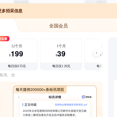
更多招采信息
全国会员
最划算
12个月
1个月
3个月
199
39
99
¥
¥
¥
每日仅0.55元
每日仅1.26元
每日仅1.08元
时取消。