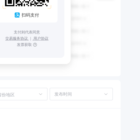
扫码支付
支付则代表同意
交易服务协议
｜
用户协议
发票获取
省份地区