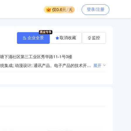
登录/注册
企业全景
取消收藏
监控
塘下涌社区第三工业区秀华路11-1号3楼
教育设备的技术开发及销售；多媒体数字技术开发; 计算机软硬件的技术开发、技术转让、销售; 计算机系统集成; 动漫设计; 通讯产品、电子产品的技术开发、销售; 网络工程的上门安装、上门调试、上门维护；投资兴办实业（具体项目另行申报）；经济信息咨询（不含证券、保险、基金、银行、金融业务及其它限制项目）；企业形象策划; 企业活动策划; 市场营销策划; 展览展示策划; 商务信息咨询; 市场信息咨询; 网络信息咨询; 创业投资咨询业务；企业管理培训；教育培训；国内贸易、货物及技术进出口。（法律、行政法规、国务院决定规定在登记前须经批准的项目除外）^拓展培训（不含职业技能培训）。
展开