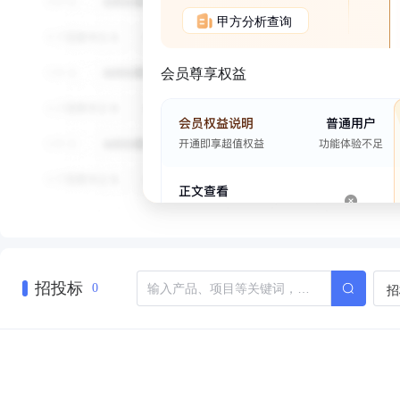
甲方分析查询
会员尊享权益
招投标
招
0