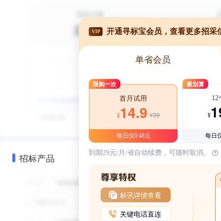
开通寻标宝会员，查看更多招采
VIP
单省会员
限购一次
最划算
1
首月试用
1
14.9
¥39
¥
¥
每日仅0.48元
每日仅
到期29元/月/省自动续费，可随时取消。
招标产品
标讯详情查看
关键电话直连