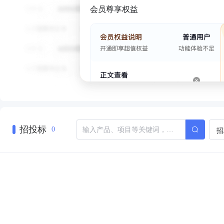
会员尊享权益
招投标
招
0