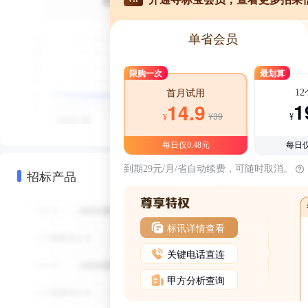
单省会员
限购一次
最划算
1
首月试用
1
14.9
¥39
¥
¥
每日仅0.48元
每日仅
到期29元/月/省自动续费，可随时取消。
招标产品
标讯详情查看
关键电话直连
甲方分析查询