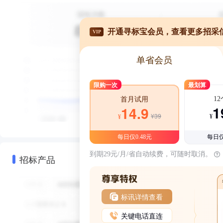
开通寻标宝会员，查看更多招采
VIP
单省会员
限购一次
最划算
1
首月试用
1
14.9
¥39
¥
¥
每日仅0.48元
每日仅
到期29元/月/省自动续费，可随时取消。
招标产品
标讯详情查看
关键电话直连