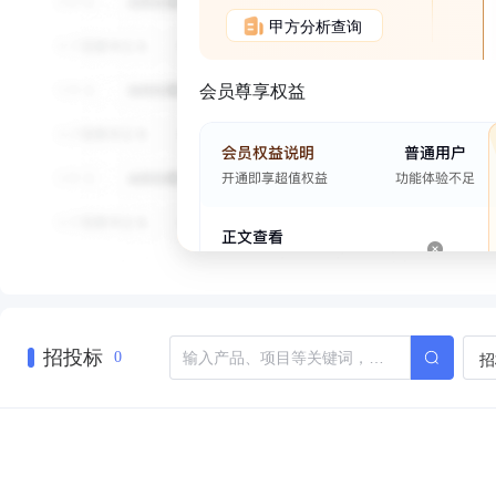
甲方分析查询
会员尊享权益
招投标
招
0