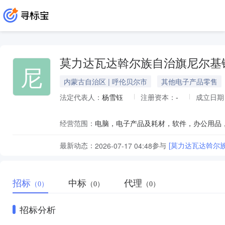
莫力达瓦达斡尔族自治旗尼尔基
尼
内蒙古自治区 | 呼伦贝尔市
其他电子产品零售
法定代表人：
杨雪钰
注册资本：
-
成立日期
经营范围：
最新动态：
参与
[莫力达瓦达斡尔
2026-07-17 04:48
招标
中标
代理
（0）
（0）
（0）
招标分析