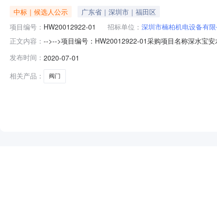
中标｜候选人公示
广东省｜深圳市｜福田区
项目编号：
HW20012922-01
招标单位：
深圳市楠柏机电设备有限
-->-->项目编号：HW20012922-01采购项目
正文内容：
动化技术有限公司成交金额3136470元成交内容深水宝安
发布时间：
2020-07-01
现将项目评审的相关情况及结果公示如下：一、投标人名称
145228
相关产品：
阀门
NEW
HOT
5折起