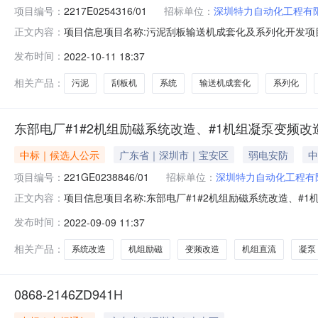
项目编号：
2217E0254316/01
招标单位：
深圳特力自动化工程有
项目信息项目名称:污泥刮板输送机成套化及系列化开发项目刮
正文内容：
刮板机电气自控系统采购项目标段/包编号:2217E0254316/
发布时间：
2022-10-11 18:37
及系列化开发项目刮板机电气自控系统采购特殊事项说明：
相关产品：
污泥
刮板机
系统
输送机成套化
系列化
东部电厂#1#2机组励磁系统改造、#1机组凝泵变频
中标｜候选人公示
广东省｜深圳市｜宝安区
弱电安防
中
项目编号：
221GE0238846/01
招标单位：
深圳特力自动化工程有
项目信息项目名称:东部电厂#1#2机组励磁系统改造、#1机组
正文内容：
造、#1机组凝泵变频改造、#2机组直流系统改造标段/包编号:221G
发布时间：
2022-09-09 11:37
电厂#1#2机组励磁系统改造、#1机组凝泵变频改造、#
相关产品：
系统改造
机组励磁
变频改造
机组直流
凝泵
0868-2146ZD941H