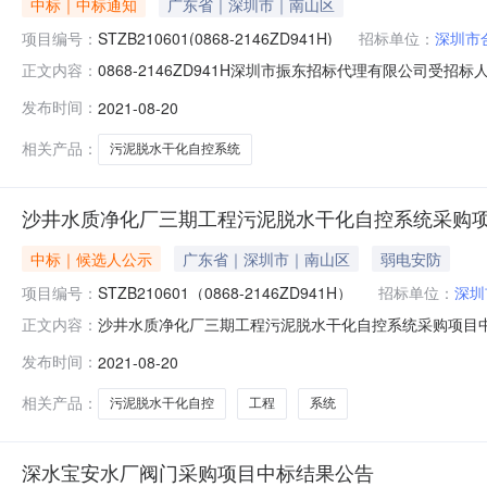
中标｜中标通知
广东省｜深圳市｜南山区
项目编号：
STZB210601(0868-2146ZD941H)
招标单位：
深圳市
0868-2146ZD941H深圳市振东招标代理有限公司
正文内容：
告，采购主要标的为沙井水质净化厂三期工程污泥脱水干化
发布时间：
2021-08-20
称：沙井水质净化厂三期工程污泥脱水干化自控系统采购项目二、
相关产品：
污泥脱水干化自控系统
沙井水质净化厂三期工程污泥脱水干化自控系统采购
中标｜候选人公示
广东省｜深圳市｜南山区
弱电安防
项目编号：
STZB210601（0868-2146ZD941H）
招标单位：
深圳
沙井水质净化厂三期工程污泥脱水干化自控系统采购项目中标
正文内容：
干化自控系统采购项目进行公开招标，本项目于2021年
发布时间：
2021-08-20
并经招标人于2021年8月16日确认，现将中标候选人公示
2146ZD94
相关产品：
污泥脱水干化自控
工程
系统
深水宝安水厂阀门采购项目中标结果公告