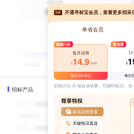
开通寻标宝会员，查看更多招采
VIP
单省会员
限购一次
最划算
1
首月试用
1
14.9
¥39
¥
¥
每日仅0.48元
每日仅
到期29元/月/省自动续费，可随时取消。
招标产品
标讯详情查看
关键电话直连