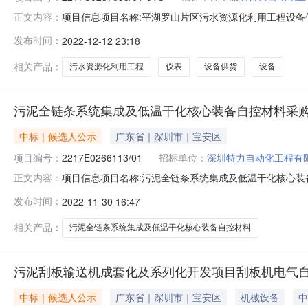
项目信息项目名称:平湖罗山片区污水资源化利用工程设备供货
正文内容：
程设备供货项目仪表设备（二次）采购项目标段/包编号:2217C025
发布时间：
2022-12-12 23:18
罗山片区污水资源化利用工程设备供货项目仪表设备（二次
相关产品：
污水资源化利用工程
仪表
设备供货
设备
污泥全链条系统集成及低温干化核心装备自控材料采
中标｜候选人公示
广东省｜深圳市｜宝安区
项目编号：
2217E0266113/01
招标单位：
深圳特力自动化工程有
项目信息项目名称:污泥全链条系统集成及低温干化核心装备自
正文内容：
购项目标段/包编号:2217E0266113/01成交内容公示开始
发布时间：
2022-11-30 16:47
材料采购特殊事项说明：附件:第1成交候选人中标候选人名
相关产品：
污泥全链条系统集成及低温干化核心装备自控材料
污泥刮板输送机成套化及系列化开发项目刮板机电气
中标｜候选人公示
广东省｜深圳市｜宝安区
机械设备
中