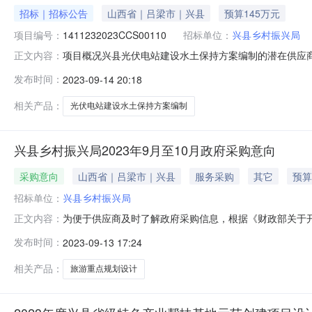
招标｜招标公告
山西省｜吕梁市｜兴县
预算145万元
项目编号：
1411232023CCS00110
招标单位：
兴县乡村振兴局
项目概况兴县光伏电站建设水土保持方案编制的潜在供应商应通过山西省政府
正文内容：
件，并于2023年09月27日14时30分(北京时间)前提交响应文件
发布时间：
2023-09-14 20:18
代理公司存档编号：SXLX2023FW-0364.项目名称
相关产品：
光伏电站建设水土保持方案编制
兴县乡村振兴局2023年9月至10月政府采购意向
采购意向
山西省｜吕梁市｜兴县
服务采购
其它
预算
招标单位：
兴县乡村振兴局
为便于供应商及时了解政府采购信息，根据《财政部关于开展
正文内容：
公开如下：序号采购项目名称采购需求概况预算金额（元）
发布时间：
2023-09-13 17:24
村旅游重点村规划设计编制工作2000002023年10月
体采购项目情
相关产品：
旅游重点规划设计