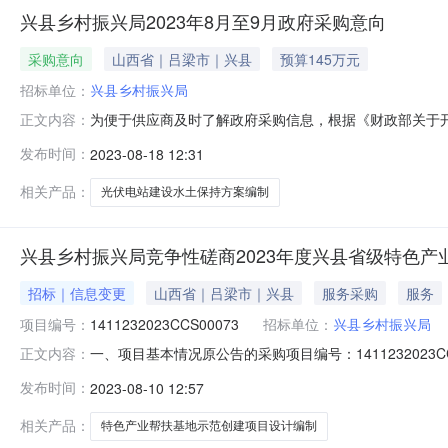
兴县乡村振兴局2023年8月至9月政府采购意向
采购意向
山西省｜吕梁市｜兴县
预算145万元
招标单位：
兴县乡村振兴局
为便于供应商及时了解政府采购信息，根据《财政部关于开展
正文内容：
开如下：序号采购项目名称采购需求概况预算金额（元）
发布时间：
2023-08-18 12:31
土保持方案编制14500002023年09月是本次公开
相关产品：
光伏电站建设水土保持方案编制
兴县乡村振兴局竞争性磋商2023年度兴县省级特色
招标｜信息变更
山西省｜吕梁市｜兴县
服务采购
服务
项目编号：
1411232023CCS00073
招标单位：
兴县乡村振兴局
一、项目基本情况原公告的采购项目编号：1411232023
正文内容：
月08日二、更正信息更正事项：采购文件更正内容：序号
发布时间：
2023-08-10 12:57
商务、技术要求服务期限：90日历天服务期限：90个工作
县乡
相关产品：
特色产业帮扶基地示范创建项目设计编制