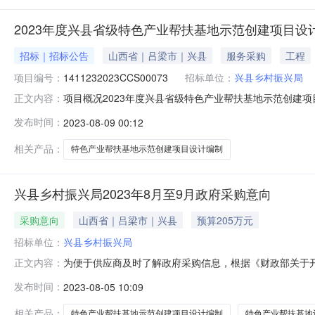
2023年度兴县省级特色产业帮扶基地示范创建项目设
招标｜招标公告
山西省｜吕梁市｜兴县
服务采购
工程
项目编号：
1411232023CCS00073
招标单位：
兴县乡村振兴局
项目概况2023年度兴县省级特色产业帮扶基地示范创建项目
正文内容：
时间）前提交响应文件。一、项目基本情况1.项目编号：141
发布时间：
2023-08-09 00:12
4.最高限价：205万元5.采购需求：进行兴县蔡家会
相关产品：
特色产业帮扶基地示范创建项目设计编制
兴县乡村振兴局2023年8月至9月政府采购意向
采购意向
山西省｜吕梁市｜兴县
预算205万元
招标单位：
兴县乡村振兴局
为便于供应商及时了解政府采购信息，根据《财政部关于开展
正文内容：
开如下：序号采购项目名称采购需求概况预算金额（元）预
发布时间：
2023-08-05 10:09
行2023年兴县乡村振兴三个省级特色产业帮扶基地设计编制工
采购公告和采
相关产品：
特色产业帮扶基地示范创建项目设计编制
特色产业帮扶基地