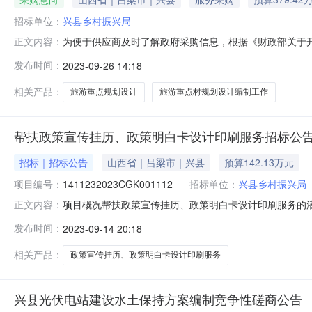
招标单位：
兴县乡村振兴局
为便于供应商及时了解政府采购信息，根据《财政部关于开展
正文内容：
公开如下：序号采购项目名称采购需求概况预算金额（元）
发布时间：
2023-09-26 14:18
村旅游重点村规划设计编制工作3794200.00202
兴局
相关产品：
旅游重点规划设计
旅游重点村规划设计编制工作
帮扶政策宣传挂历、政策明白卡设计印刷服务招标公
招标｜招标公告
山西省｜吕梁市｜兴县
预算142.13万元
项目编号：
1411232023CGK001112
招标单位：
兴县乡村振兴局
项目概况帮扶政策宣传挂历、政策明白卡设计印刷服务的潜在投标人应通过山
正文内容：
招标文件，并于2023年10月9日下午14时30分(北京时间)前
发布时间：
2023-09-14 20:18
文号：ZFCG-141123-2023-1-000206-001；ZFCG-14112
相关产品：
政策宣传挂历、政策明白卡设计印刷服务
兴县光伏电站建设水土保持方案编制竞争性磋商公告