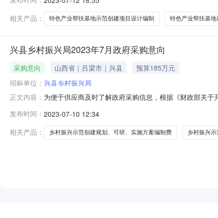
进行2023年度兴县省级特色产业帮扶基地设计编制工作2
件为准。兴县乡村
相关产品：
特色产业帮扶基地示范创建项目设计编制
特色产业帮扶基地
兴县乡村振兴局2023年7月政府采购意向
采购意向
山西省｜吕梁市｜兴县
预算185万元
招标单位：
兴县乡村振兴局
为便于供应商及时了解政府采购信息，根据《财政部关于开展
正文内容：
下：序号采购项目名称采购需求概况预算金额（元）预计采
发布时间：
2023-07-10 12:34
185000022022省级乡村振兴示范创建规划、可研、
初步安排，具体采购
相关产品：
乡村振兴示范创建规划、可研、实施方案编制费
乡村振兴示
NEW
HOT
5折起