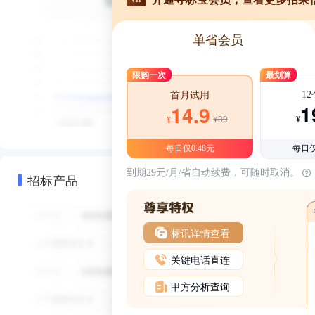
单省会员
限购一次
最划算
1
首月试用
1
14.9
¥39
¥
¥
每日仅0.48元
每日仅
到期29元/月/省自动续费，可随时取消。
招标产品
标讯详情查看
关键电话直连
甲方分析查询