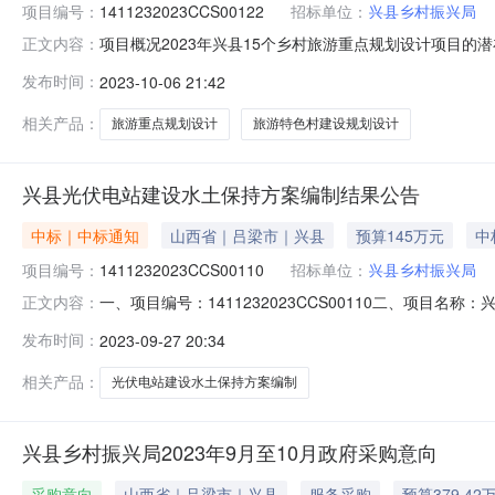
项目编号：
1411232023CCS00122
招标单位：
兴县乡村振兴局
项目概况2023年兴县15个乡村旅游重点规划设计项目的潜在供应商应通过
正文内容：
磋商文件，并于2023年10月18日14时30分(北京时间)前提
发布时间：
2023-10-06 21:42
1411232023CCS001223.代理公司存档编号：ZZXM-20
相关产品：
旅游重点规划设计
旅游特色村建设规划设计
兴县光伏电站建设水土保持方案编制结果公告
中标｜中标通知
山西省｜吕梁市｜兴县
预算145万元
中
项目编号：
1411232023CCS00110
招标单位：
兴县乡村振兴局
一、项目编号：1411232023CCS00110二、
正文内容：
社会信用代码1兴县光伏电站建设水土保持方案编制137900
发布时间：
2023-09-27 20:34
服务类主要标的信息：序号标的名称服务范围服务要求服
内完成采
相关产品：
光伏电站建设水土保持方案编制
兴县乡村振兴局2023年9月至10月政府采购意向
采购意向
山西省｜吕梁市｜兴县
服务采购
预算379.42