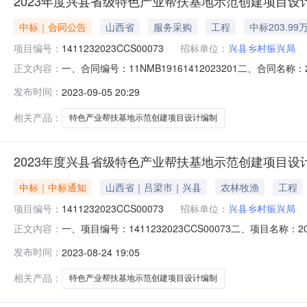
2023年度兴县省级特色产业帮扶基地示范创建项目设
中标｜合同公告
山西省
服务采购
工程
中标203.99
项目编号：
1411232023CCS00073
招标单位：
兴县乡村振兴局
一、合同编号：11NMB19161412023201二、合同名
正文内容：
2023年度兴县省级特色产业帮扶基地示范创建项目设计编
发布时间：
2023-09-05 20:29
象工程设计有限公司地址：陕西省西安市经济技术开发区凤城十
相关产品：
特色产业帮扶基地示范创建项目设计编制
2023年度兴县省级特色产业帮扶基地示范创建项目设
中标｜中标通知
山西省｜吕梁市｜兴县
农林牧渔
工程
项目编号：
1411232023CCS00073
招标单位：
兴县乡村振兴局
一、项目编号：1411232023CCS00073二、项
正文内容：
(元)中标供应商名称中标供应商地址中标供应商统一社会
发布时间：
2023-08-24 19:05
坪乡中药材全产业链和交楼申乡羊肚菌全产业链三个帮扶基
市经济技术开
相关产品：
特色产业帮扶基地示范创建项目设计编制