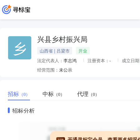
兴县乡村振兴局
乡
山西省 | 吕梁市
开业
法定代表人：
李志鸿
注册资本：
-
成立日期
经营范围：
未公示
招标
中标
代理
（0）
（0）
（0）
招标分析
开通寻标宝会员，查看更多招采
VIP