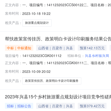
一、项目编号：1411232023CCS00122二、项目
正文内容：
统一社会信用代码12023年兴县15个乡村旅游重点规划设
发布时间：
2023-10-18 19:22
91310230324719548P四、主要标的信息服务类
相关产品：
旅游重点规划设计
帮扶政策宣传挂历、政策明白卡设计印刷服务结果公
中标｜中标通知
山西省｜吕梁市｜兴县
预算142.13万元
项目编号：
1411232023CGK001112
招标单位：
兴县乡村振兴局
一、项目编号：1411232023CGK00111二、项
正文内容：
商统一社会信用代码1帮扶政策宣传挂历、政策明白卡设计印刷
发布时间：
2023-10-09 20:02
四、主要标的信息服务类主要标的信息：序号标的名称服
历天内交货
相关产品：
政策宣传挂历、政策明白卡设计印刷服务
2023年兴县15个乡村旅游重点规划设计项目竞争性磋
招标｜招标公告
山西省｜吕梁市｜兴县
预算379.42万元