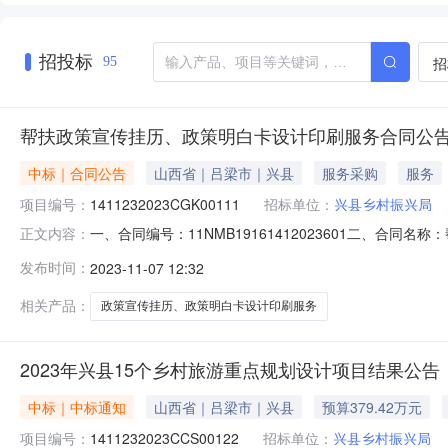
招投标
招
95
帮扶政策宣传挂历、政策明白卡设计印刷服务合同公
中标｜合同公告
山西省｜吕梁市｜兴县
服务采购
服务
项目编号：
1411232023CGK00111
招标单位：
兴县乡村振兴局
一、合同编号：11NMB19161412023601二、合同
正文内容：
历、政策明白卡设计印刷服务五、合同主体采购人（甲方）：
发布时间：
2023-11-07 12:32
址：山西省吕梁市兴县蔚汾镇蔚汾北路紫琳苑底商联系方式：
相关产品：
政策宣传挂历、政策明白卡设计印刷服务
2023年兴县15个乡村旅游重点规划设计项目结果公告
中标｜中标通知
山西省｜吕梁市｜兴县
预算379.42万元
项目编号：
1411232023CCS00122
招标单位：
兴县乡村振兴局