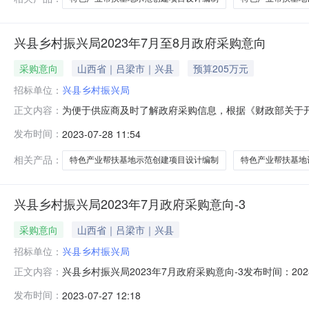
兴县乡村振兴局2023年7月至8月政府采购意向
采购意向
山西省｜吕梁市｜兴县
预算205万元
招标单位：
兴县乡村振兴局
为便于供应商及时了解政府采购信息，根据《财政部关于开展
正文内容：
开如下：序号采购项目名称采购需求概况预算金额（元）预
发布时间：
2023-07-28 11:54
行2023年兴县乡村振兴三个省级特色产业帮扶基地设计编
目情况以相关采购公
相关产品：
特色产业帮扶基地示范创建项目设计编制
特色产业帮扶基地
兴县乡村振兴局2023年7月政府采购意向-3
采购意向
山西省｜吕梁市｜兴县
招标单位：
兴县乡村振兴局
兴县乡村振兴局2023年7月政府采购意向-3发布时间：20
正文内容：
〔2020〕10号）等有关规定，现将兴县乡村振兴局20
发布时间：
2023-07-27 12:18
编制-400000.000000因政府采购项目间调剂本