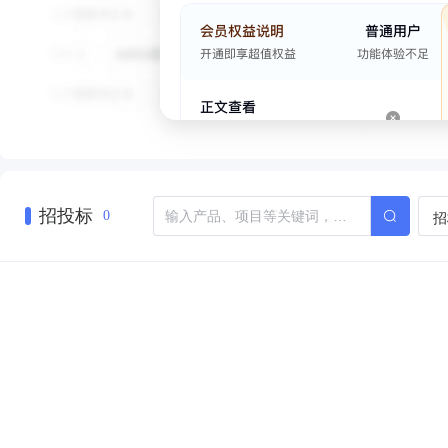
招投标
招
0