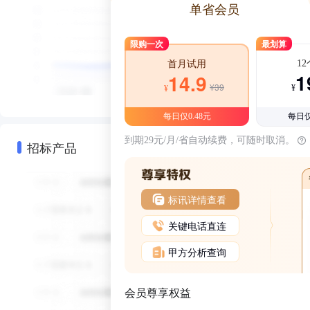
单省会员
限购一次
最划算
1
首月试用
1
14.9
¥39
¥
¥
每日仅0.48元
每日仅
到期29元/月/省自动续费，可随时取消。
招标产品
标讯详情查看
关键电话直连
甲方分析查询
会员尊享权益