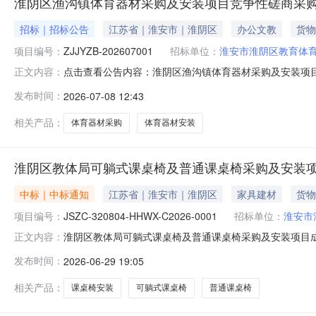
淮阴区渔沟镇体育器材采购及安装项目竞争性磋商采
招标｜招标公告
江苏省｜淮安市｜淮阴区
办公文教
货物
项目编号：
ZJJYZB-202607001
招标单位：
淮安市淮阴区教育体
点击查看公告内容：淮阴区渔沟镇体育器材采购及安装项
正文内容：
发布时间：
2026-07-08 12:43
相关产品：
体育器材采购
体育器材安装
淮阴区教体局可躺式课桌椅及普通课桌椅采购及安装
中标｜中标通知
江苏省｜淮安市｜淮阴区
家具建材
货物
项目编号：
JSZC-320804-HHWX-C2026-0001
招标单位：
淮安市
淮阴区教体局可躺式课桌椅及普通课桌椅采购及安装项目成交公告
正文内容：
及安装项目三、中标（成交）信息序号供应商名称社会信用代码
发布时间：
2026-06-29 19:05
运粮河西路101号2栋3层西侧89.09（均分制）880
相关产品：
课桌椅安装
可躺式课桌椅
普通课桌椅