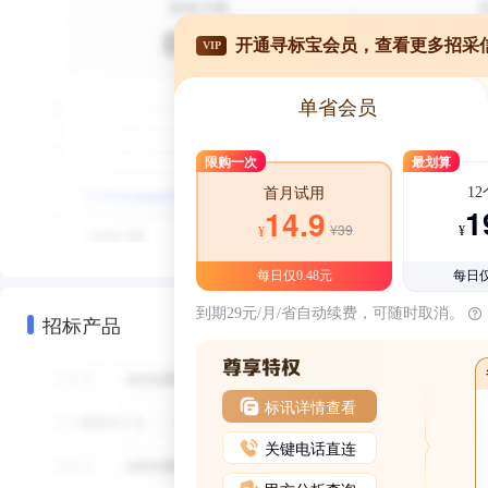
开通寻标宝会员，查看更多招采
VIP
单省会员
限购一次
最划算
1
首月试用
1
14.9
¥39
¥
¥
每日仅0.48元
每日仅
到期29元/月/省自动续费，可随时取消。
招标产品
标讯详情查看
关键电话直连