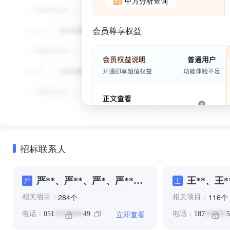
甲方分析查询
会员尊享权益
招标联系人
严**、严**、严*、严**、
王**、王*
严
王
周**、张**、张**、张**、
个
个
284
116
相关项目：
相关项目：
马**
立即查看
电话：
051
49
电话：
187
5
********
******