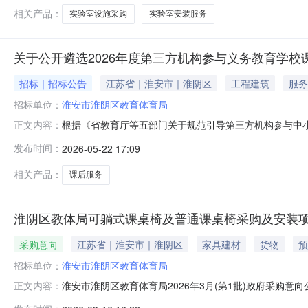
相关产品：
实验室设施采购
实验室安装服务
关于公开遴选2026年度第三方机构参与义务教育学校
招标｜招标公告
江苏省｜淮安市｜淮阴区
工程建筑
服务
招标单位：
淮安市淮阴区教育体育局
根据《省教育厅等五部门关于规范引导第三方机构参与中小
正文内容：
知》（淮教中〔2025〕1号）文件精神，结合我区实际
发布时间：
2026-05-22 17:09
府部门参与举办、面向青少年提供公共服务的教育机构（少
管与服务综合平台”（以下简称“全国平
相关产品：
课后服务
淮阴区教体局可躺式课桌椅及普通课桌椅采购及安装
采购意向
江苏省｜淮安市｜淮阴区
家具建材
货物
预
招标单位：
淮安市淮阴区教育体育局
淮安市淮阴区教育体育局2026年3月(第1批)政府采购
正文内容：
装项目项目所在采购意向：淮安市淮阴区教育体育局202