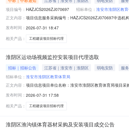
中标｜中标通知
江苏省｜淮安市｜淮阴区
弱电安防
服务
项目编号：
HAZJCS2026ZJ070697
招标单位：
淮安市淮阴区教育
项目信息服务采购编号：HAZJCS2026ZJ070697中选
正文内容：
区教育体育局项目采购名称：淮阴区运动场视频监控安装项目
发布时间：
2026-07-31 18:47
结束后，付款。项目建设内容：全过程代理项目，编制招
相关产品：
工程建设项目招标代理
淮阴区运动场视频监控安装项目代理选取
招标｜招标公告
江苏省｜淮安市｜淮阴区
弱电安防
服务
招标单位：
淮安市淮阴区教育体育局
项目信息项目单位名称：淮安市淮阴区教育体育局项目采购名
正文内容：
金额说明：0.3万元付款方式：招标结束后，付款。项目
发布时间：
2026-07-31 17:58
务事项名称资质要求资质等级1其他类工程建设项目招标
有资质：是报名时是否需要上传项
相关产品：
工程建设项目招标代理
淮阴区渔沟镇体育器材采购及安装项目成交公告