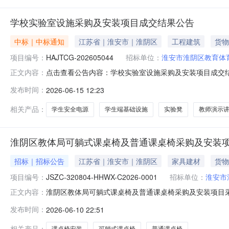
学校实验室设施采购及安装项目成交结果公告
中标｜中标通知
江苏省｜淮安市｜淮阴区
工程建筑
货物
项目编号：
HAJTCG-202605044
招标单位：
淮安市淮阴区教育体
点击查看公告内容：学校实验室设施采购及安装项目成交
正文内容：
发布时间：
2026-06-15 12:23
相关产品：
学生安全电源
学生端基础设施
实验凳
教师演示
淮阴区教体局可躺式课桌椅及普通课桌椅采购及安装
招标｜招标公告
江苏省｜淮安市｜淮阴区
家具建材
货物
项目编号：
JSZC-320804-HHWX-C2026-0001
招标单位：
淮安市
淮阴区教体局可躺式课桌椅及普通课桌椅采购及安装项目采购公告
正文内容：
潜在供应商应在江苏政府采购网或淮安市政府采购网（苏采云政府采购一体化
发布时间：
2026-06-10 22:51
件。一、项目基本情况项目编号：JSZC-320804-HHWX
相关产品：
课桌椅安装
可躺式课桌椅
普通课桌椅