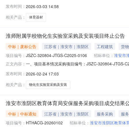
发布时间：
2026-03-03 14:58
相关产品：
体育器材
淮师附属学校物化生实验室采购及安装项目终止公告
中标｜废标公告
江苏省｜淮安市｜淮阴区
工程建筑
货物
项目编号：
JSZC-320804-JTGS-C2025-0106
招标单位：
淮安市
一、项目基本情况采购项目编号：JSZC-320804-JT
正文内容：
项目终止。三、其他补充事宜无四、凡对本次公告内容提出
发布时间：
2026-02-24 17:03
人：严先生联系电话：0517849314492.采购代理
系电话
相关产品：
物化生实验室采购及安装
淮安市淮阴区教育体育局安保服务采购项目成交结果
中标｜中标通知
江苏省｜淮安市｜淮阴区
服务采购
服务
项目编号：
HTHACG-20260102
招标单位：
淮安市淮阴区教育体