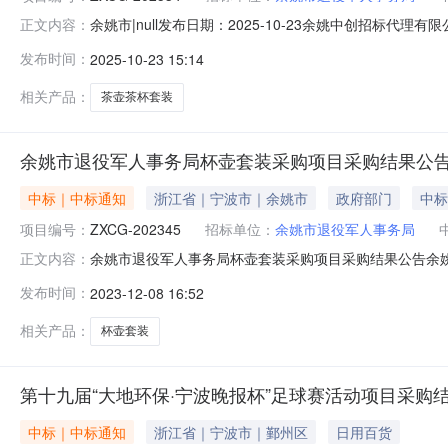
余姚市|null发布日期：2025-10-23余姚中创招
正文内容：
谈判小组评审，现将采购结果公告如下：一、项目编号:ZXCG
发布时间：
2025-10-23 15:14
成交单位名称：宁波高新区枫洋文化传媒工作室；成交单价：
相关产品：
茶壶茶杯套装
余姚市退役军人事务局杯壶套装采购项目采购结果公
中标｜中标通知
浙江省｜宁波市｜余姚市
政府部门
中标
项目编号：
ZXCG-202345
招标单位：
余姚市退役军人事务局
余姚市退役军人事务局杯壶套装采购项目采购结果公告余姚市退
正文内容：
公司受余姚市退役军人事务局委托，就余姚市退役军人事务局
发布时间：
2023-12-08 16:52
二、项目名称:余姚市退役军人事务局杯壶套装采购项目三、邀请
相关产品：
杯壶套装
第十九届“大地环保·宁波晚报杯”足球赛活动项目采购
中标｜中标通知
浙江省｜宁波市｜鄞州区
日用百货