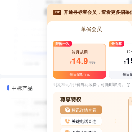
开通寻标宝会员，查看更多招采
VIP
单省会员
限购一次
最划算
1
首月试用
1
14.9
¥39
¥
¥
每日仅0.48元
每日仅
到期29元/月/省自动续费，可随时取消。
中标产品
标讯详情查看
关键电话直连