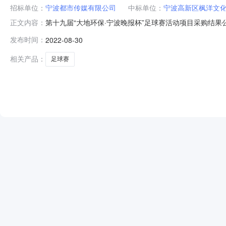
招标单位：
宁波都市传媒有限公司
中标单位：
宁波高新区枫洋文
第十九届“大地环保·宁波晚报杯”足球赛活动项目采购结
正文内容：
2022年08月30日四、公示时间：2022年08月31
发布时间：
2022-08-30
报业集团机关纪委反映，电话0574-87685066，也可向
相关产品：
足球赛