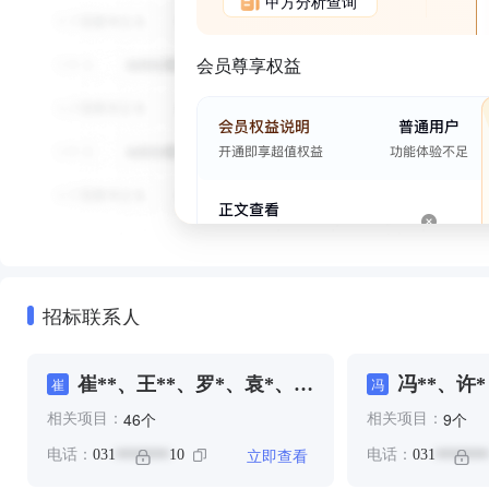
甲方分析查询
会员尊享权益
招标联系人
崔**、王**、罗*、袁*、袁
冯**、许*
崔
冯
**、郭**
个
个
46
9
相关项目：
相关项目：
立即查看
电话：
031
10
电话：
031
*******
*******