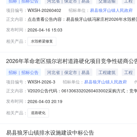
招标｜招标公告
河北省｜保定市｜易县
交通运输
工程
项目编号：
WXSH-20260402
招标单位：
易县狼牙山镇人民政府
点击查看公告内容：易县狼牙山镇冯家庄村2026年水毁桥梁
正文内容：
发布时间：
2026-04-16 15:03
相关产品：
水毁桥梁修复
2026年革命老区猫尔岩村道路硬化项目竞争性磋商公
招标｜招标公告
河北省｜保定市｜易县
工程建筑
工程
项目编号：
WXSH-2026-3
招标单位：
易县狼牙山镇人民政府
V2020公告代码：0613063320260403002采购
正文内容：
机构：河北万项顺合工程管理服务有限公司评标方法和标准：nu
发布时间：
2026-04-03 20:19
落实的政府采购政策：采购人名称：易县狼牙山镇人民政府本
相关产品：
道路硬化
易县狼牙山镇排水设施建设中标公告