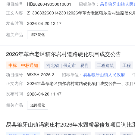
项目编号：
HB2026049050010001
招标单位：
易县狼牙山镇人民
Z13063326001423012026年革命老区猫尔岩村道
正文内容：
目三、中标（成交）信息中标供应商名称:河北易林生态建设
发布时间：
2026-04-20 12:17
价：优惠率：/优惠价/入围价：/优惠产品简要描述：/四
相关产品：
道路硬化
2026年革命老区猫尔岩村道路硬化项目成交公告
中标｜中标通知
河北省｜保定市｜易县
工程建筑
工程
项目编号：
WXSH-2026-3
招标单位：
易县狼牙山镇人民政府
2026年革命老区猫尔岩村道路硬化项目成交公告一、项目编
正文内容：
供应商编码河北易林生态建设工程有限公司易县城管处迎宾路华
发布时间：
2026-04-20 11:47
施工范围工程项目经理工程执业证书信息中标金额下浮率费
2026年
相关产品：
道路硬化
易县狼牙山镇冯家庄村2026年水毁桥梁修复项目询比