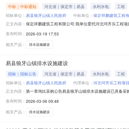
中标｜中标通知
河北省｜保定市｜易县
水利水电
工程
招标单位：
易县狼牙山镇人民政府
中标单位：
保定祥鹏建筑工程
保定祥鹏建筑工程有限公司:我单位委托河北珂齐乐工程项目
正文内容：
文件已被我方接受，经评审委员会评审被确定为本项目的中标人
发布时间：
2026-03-19 17:53
日内，依照相关法律法规的规定并按照易县狼牙山镇排水
山镇人民政府(盖单
相关产品：
排水设施建设
易县狼牙山镇排水设施建设
招标｜招标公告
河北省｜保定市｜易县
水利水电
工程
招标单位：
易县狼牙山镇人民政府
代理单位：
河北珂齐乐工程项
第一章询比采购公告易县狼牙山镇排水设施建设已具备采购
正文内容：
1.2采购人：易县狼牙山镇人民政府1.3采购代理机构：
发布时间：
2026-03-06 09:48
容见工程量清单。1.6成交供应商数量：一家2采购范围及相
由采购人指定地点。
相关产品：
排水设施建设