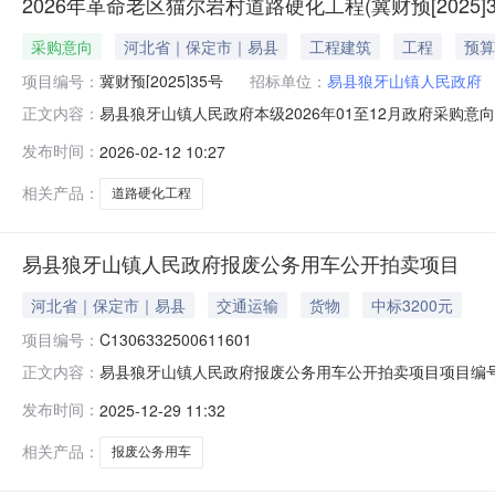
2026年革命老区猫尔岩村道路硬化工程(冀财预[2025]3
采购意向
河北省｜保定市｜易县
工程建筑
工程
预算
项目编号：
冀财预[2025]35号
招标单位：
易县狼牙山镇人民政府
易县狼牙山镇人民政府本级2026年01至12月政府采购意向-
正文内容：
[2025]35号)项目所在采购意向：易县狼牙山镇人民政
发布时间：
2026-02-12 10:27
工程(冀财预[2025]35号)预算金额：119.0000
相关产品：
道路硬化工程
易县狼牙山镇人民政府报废公务用车公开拍卖项目
河北省｜保定市｜易县
交通运输
货物
中标3200元
项目编号：
C1306332500611601
易县狼牙山镇人民政府报废公务用车公开拍卖项目项目编号C
正文内容：
车拆解有限公司转让标的评估值或账面净值0万元人民币成交金
发布时间：
2025-12-29 11:32
相关产品：
报废公务用车