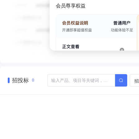
会员尊享权益
招投标
招
0