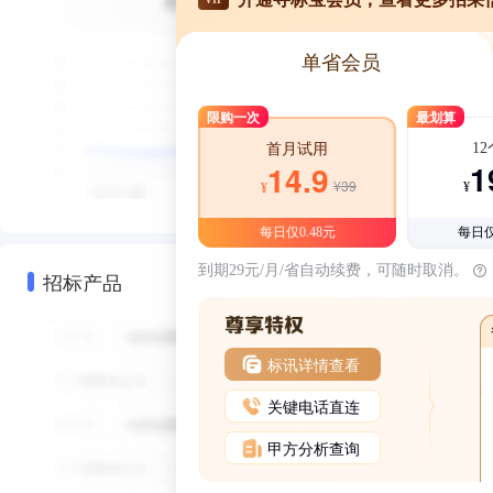
单省会员
限购一次
最划算
1
首月试用
1
14.9
¥39
¥
¥
每日仅0.48元
每日仅
到期29元/月/省自动续费，可随时取消。
招标产品
标讯详情查看
关键电话直连
甲方分析查询