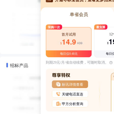
单省会员
限购一次
最划算
1
首月试用
1
14.9
¥39
¥
¥
每日仅0.48元
每日仅
到期29元/月/省自动续费，可随时取消。
招标产品
标讯详情查看
关键电话直连
甲方分析查询