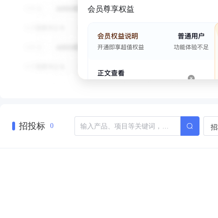
会员尊享权益
招投标
招
0