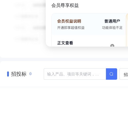
会员尊享权益
招投标
招
0