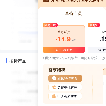
单省会员
限购一次
最划算
1
首月试用
1
14.9
¥39
¥
¥
每日仅0.48元
每日仅
到期29元/月/省自动续费，可随时取消。
招标产品
标讯详情查看
关键电话直连
甲方分析查询