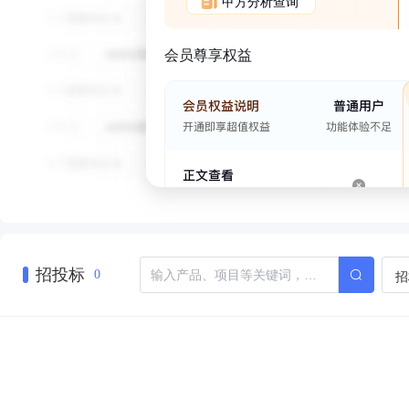
甲方分析查询
会员尊享权益
招投标
招
0