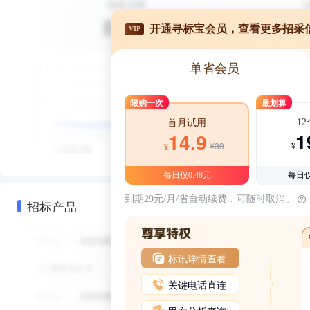
开通寻标宝会员，查看更多招采
VIP
单省会员
限购一次
最划算
1
首月试用
1
14.9
¥39
¥
¥
每日仅0.48元
每日仅
到期29元/月/省自动续费，可随时取消。
招标产品
标讯详情查看
关键电话直连