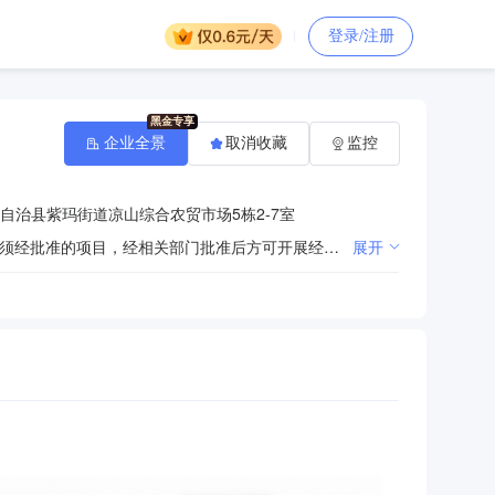
登录/注册
企业全景
取消收藏
监控
自治县紫玛街道凉山综合农贸市场5栋2-7室
许可项目：建设工程施工；建筑劳务分包；建设工程施工（除核电站建设经营、民用机场建设）。（依法须经批准的项目，经相关部门批准后方可开展经营活动，具体经营项目以相关部门批准文件或许可证件为准）一般项目：工程管理服务；土石方工程施工；园林绿化工程施工；体育场地设施工程施工；公路水运工程试验检测服务。（除依法须经批准的项目外，凭营业执照依法自主开展经营活动）
展开