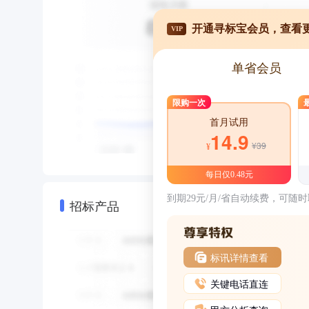
开通寻标宝会员，查看
VIP
单省会员
限购一次
首月试用
14.9
¥39
¥
每日仅0.48元
到期29元/月/省自动续费，可随
招标产品
标讯详情查看
关键电话直连