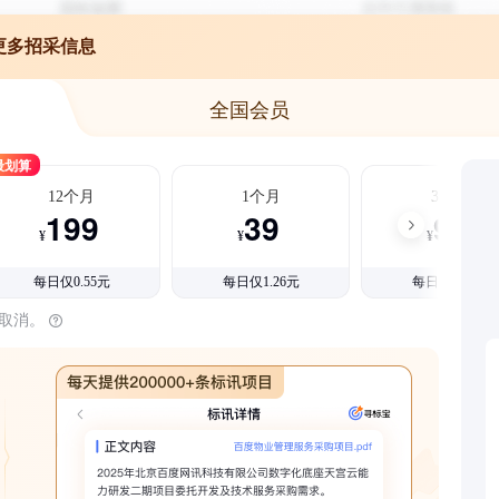
更多招采信息
全国会员
最划算
12个月
1个月
3个月
199
39
99
¥
¥
¥
每日仅0.55元
每日仅1.26元
每日仅1.08元
时取消。