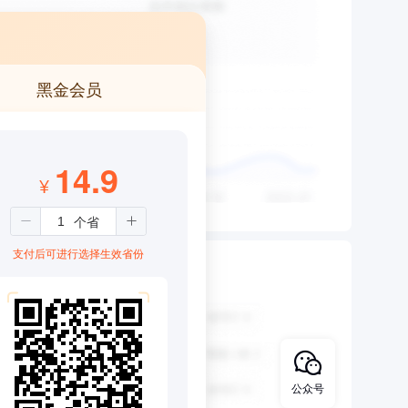
黑金会员
14.9
¥
支付后可进行选择生效省份
公众号