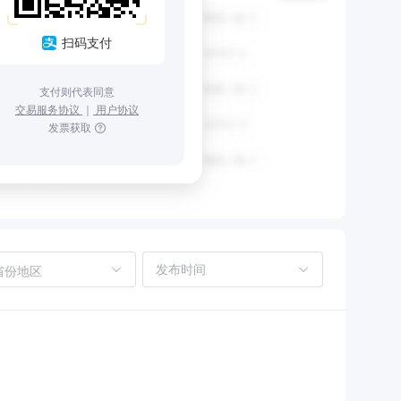
扫码支付
支付则代表同意
交易服务协议
｜
用户协议
发票获取
省份地区