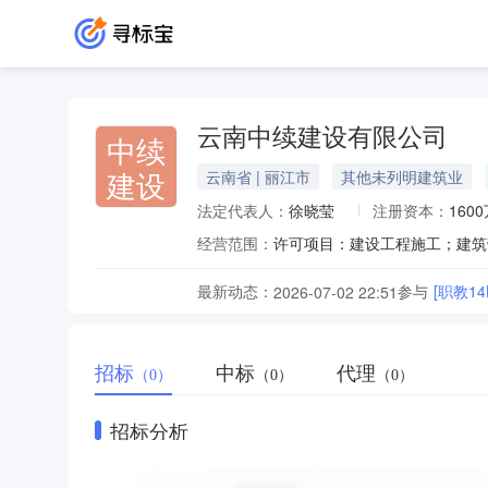
云南中续建设有限公司
中续
建设
云南省 | 丽江市
其他未列明建筑业
法定代表人：
徐晓莹
注册资本：
160
经营范围：
最新动态：
参与
[职教
2026-07-02 22:51
招标
中标
代理
（0）
（0）
（0）
招标分析