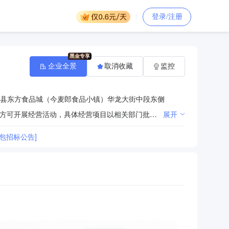
登录/注册
企业全景
取消收藏
监控
县东方食品城（今麦郎食品小镇）华龙大街中段东侧
许可项目：粮食加工食品生产；食品销售；食品添加剂生产。（依法须经批准的项目，经相关部门批准后方可开展经营活动，具体经营项目以相关部门批准文件或许可证件为准）一般项目：食品添加剂销售；粮食收购；谷物销售；技术服务、技术开发、技术咨询、技术交流、技术转让、技术推广；技术进出口；货物进出口；饲料原料销售。（除依法须经批准的项目外，凭营业执照依法自主开展经营活动）
展开
包招标公告]