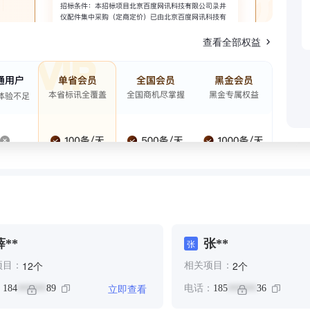
查看全部权益
薛**
张**
张
个
个
12
2
项目：
相关项目：
立即查看
：
184
89
电话：
185
36
******
******