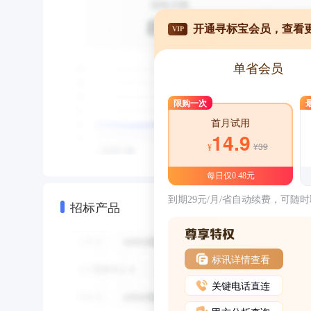
开通寻标宝会员，查看
VIP
单省会员
限购一次
首月试用
14.9
¥39
¥
每日仅0.48元
到期29元/月/省自动续费，可随
招标产品
标讯详情查看
关键电话直连