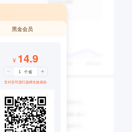
黑金会员
14.9
¥
支付后可进行选择生效省份