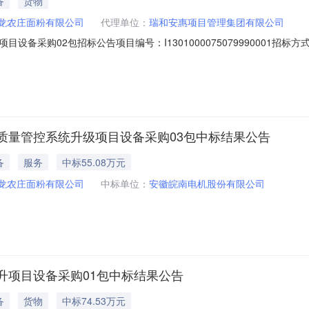
备
货物
龙农庄面粉有限公司
代理单位：
瑞和安惠项目管理集团有限公司
设备采购02包招标公告项目编号：I1301000075079990001招
力提升项目设备采购02包招标公告1.招标条件本招标项目河北华龙农庄
，建设资金来自企业自筹，出资比例为100%，招标人为河北华龙农庄面
质量管控系统升级项目设备采购03包中标结果公告
备
服务
中标55.08万元
龙农庄面粉有限公司
中标单位：
安徽皖南电机股份有限公司
升项目设备采购01包中标结果公告
备
货物
中标74.53万元