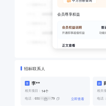
甲方分析查询
会员尊享权益
招标联系人
李**
李
薛
个
14
相关项目：
相关
立即查看
电话：
031
79
电话
*******