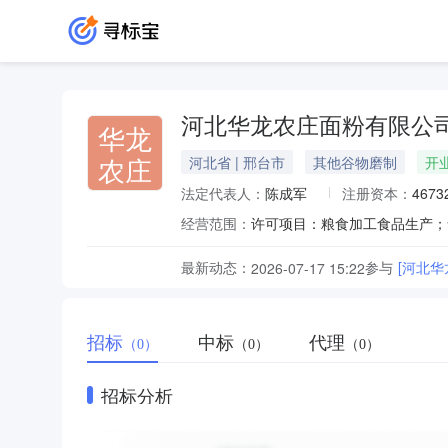
河北华龙农庄面粉有限公
华龙
农庄
河北省 | 邢台市
其他谷物磨制
开
法定代表人：
陈成军
注册资本：
4673
经营范围：
最新动态：
参与
[河北
2026-07-17 15:22
招标
中标
代理
（0）
（0）
（0）
招标分析