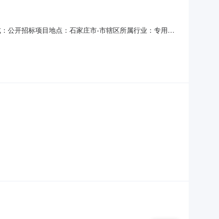
标方式：公开招标项目地点：石家庄市-市辖区所属行业：专用设
面粉有限公司成品粮物流能力提升项目设备采购已由/以/批
粉有限公司。项目已具备招标条件，现对该项目进行公开招