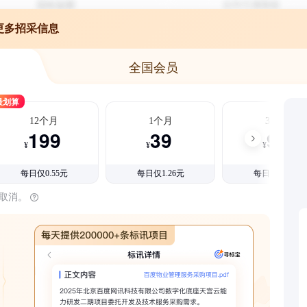
更多招采信息
全国会员
最划算
12个月
1个月
3个月
199
39
99
¥
¥
¥
每日仅0.55元
每日仅1.26元
每日仅1.08元
时取消。