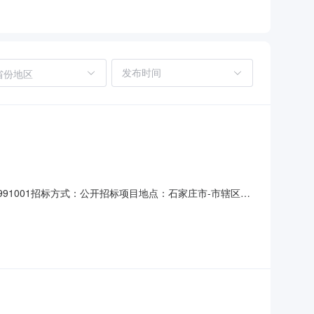
省份地区
991001招标方式：公开招标项目地点：石家庄市-市辖区所
条件本招标项目河北华龙农庄面粉有限公司面粉智能化生产与
比例为100%，招标人为河北华龙农庄面粉有限公司。项目