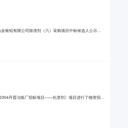
赤峰山金银铅有限公司除渣剂（六）采购项目中标候选人公示
有限公司除渣剂（六）采购:1、中标候选人基本情况中标候选人第1
次自收到招标人送货通知之日起10日内送至招标人指定地
02304丹霞冶炼厂招标项目——化渣剂》项目进行了物资招
中标单位：山东昶昊新材料科技有限公司中标金额：96000元恭
同，及时供货。丹霞冶炼厂附件：