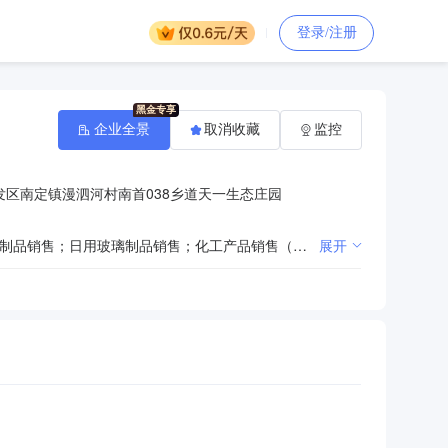
登录/注册
企业全景
取消收藏
监控
区南定镇漫泗河村南首038乡道天一生态庄园
一般项目：新材料技术研发；专用化学产品销售（不含危险化学品）；非金属矿物制品制造；非金属矿及制品销售；日用玻璃制品销售；化工产品销售（不含许可类化工产品）；纤维素纤维原料及纤维制造；合成纤维销售（除依法须经批准的项目外，凭营业执照依法自主开展经营活动）
展开