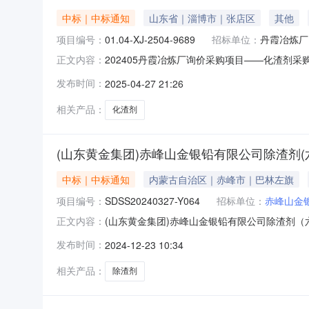
中标｜中标通知
山东省｜淄博市｜张店区
其他
项目编号：
01.04-XJ-2504-9689
招标单位：
丹霞冶炼厂
202405丹霞冶炼厂询价采购项目——化渣剂采
正文内容：
名称：202405丹霞冶炼厂询价采购项目——化渣剂询
发布时间：
2025-04-27 21:26
称规格型号计量单位数量0386980化渣剂专用吨
相关产品：
化渣剂
(山东黄金集团)赤峰山金银铅有限公司除渣剂(
中标｜中标通知
内蒙古自治区｜赤峰市｜巴林左旗
项目编号：
SDSS20240327-Y064
招标单位：
赤峰山金
(山东黄金集团)赤峰山金银铅有限公司除渣剂（六
正文内容：
Y064有效起始日期2024-12-23有效截止日期
发布时间：
2024-12-23 10:34
期：2024-12-10四、评审结果：序号成
相关产品：
除渣剂