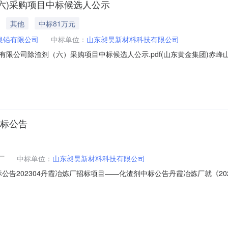
六)采购项目中标候选人公示
其他
中标81万元
银铅有限公司
中标单位：
山东昶昊新材料科技有限公司
铅有限公司除渣剂（六）采购项目中标候选人公示.pdf(山东黄金集团)
示结束时间：2024年12月22日一、评标情况标段(包)[001]赤峰山金银铅
81万元，质量：符合招标文件要求。交货期：合同生效后分批送货，每批
中标公告
厂
中标单位：
山东昶昊新材料科技有限公司
标公告202304丹霞冶炼厂招标项目——化渣剂中标公告丹霞冶炼厂就《2
ZB-2304-15269项目标名：202304丹霞冶炼厂招标项目——化渣剂
物料及价格如上表所示，具体数量请与采购经理沟通确认，请尽快签订合