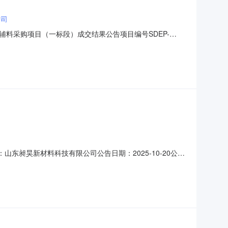
公司
料采购项目（一标段）成交结果公告项目编号SDEP-
一月辅料采购项目（一标段）成交结果公告项目编号：SDEP-
贵州鲁控环保科技有限公司十一月辅料采购项
东昶昊新材料科技有限公司公告日期：2025-10-20公告