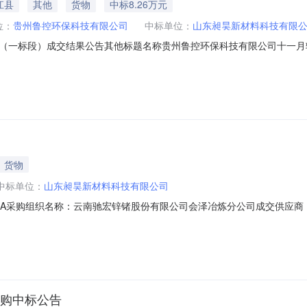
江县
其他
货物
中标8.26万元
位：
贵州鲁控环保科技有限公司
中标单位：
山东昶昊新材料科技有限
（一标段）成交结果公告其他标题名称贵州鲁控环保科技有限公司十一月辅
日期2025-11-10有效截止日期2025-11-12贵州鲁控环保科技有限公司十
时间：2025年11月10日公示截止时间：2025年11月12日一、项目名称：
货物
中标单位：
山东昶昊新材料科技有限公司
50A采购组织名称：云南驰宏锌锗股份有限公司会泽冶炼分公司成交供应商：山
采购中标公告