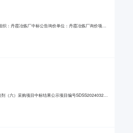
品采购组织：丹霞冶炼厂中标公告询价单位：丹霞冶炼厂询价项目
2412:00中标单位：山东昶昊新材料科技有限公司标的编码标的名
六）采购项目中标结果公示项目编号SDSS20240327-
六）采购项目二、采购公告发布日期:2024-06-07三、评审日
司除渣剂（六）采购81万元五、联系方式