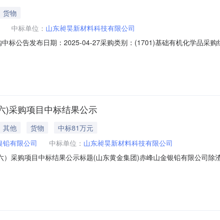
货物
中标单位：
山东昶昊新材料科技有限公司
购中标公告发布日期：2025-04-27采购类别：(1701)基础有机化学
价项目编号：01.04-XJ-2504-9689询价开标时间：2025-04-
60附件：
六)采购项目中标结果公示
其他
货物
中标81万元
银铅有限公司
中标单位：
山东昶昊新材料科技有限公司
）采购项目中标结果公示标题(山东黄金集团)赤峰山金银铅有限公司除渣剂（
2024-12-24一、项目名称:(山东黄金集团)赤峰山金银铅有限公司除渣剂（
交供应商标段名称成交金额1山东昶昊新材料科技有限公司赤峰山金银铅有限公