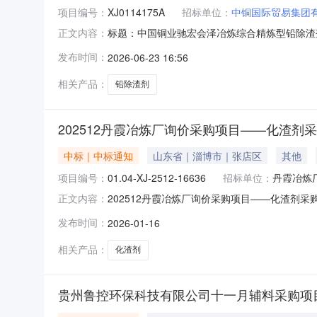
项目编号：
XJ0114175A
招标单位：
中铜国际贸易集团
标题：中国铜业驰宏会泽冶炼综合精炼型铅除渣剂
正文内容：
期：2026-06-23公告截止时间：2026-06-2409:0
发布时间：
2026-06-23 16:56
相关产品：
铅除渣剂
202512丹霞冶炼厂询价采购项目——化渣剂
中标｜中标通知
山东省｜淄博市｜张店区
其他
项目编号：
01.04-XJ-2512-16636
招标单位：
丹霞冶炼
202512丹霞冶炼厂询价采购项目——化渣剂采
正文内容：
名称：202512丹霞冶炼厂询价采购项目——化渣剂询
发布时间：
2026-01-16
称规格型号计量单位数量0386980化渣剂专用吨
相关产品：
化渣剂
贵州鲁控环保科技有限公司十一月辅料采购项目