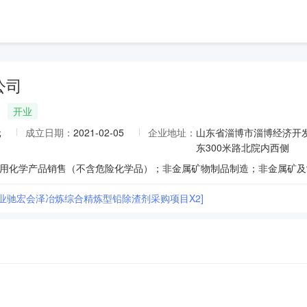
公司
开业
元
成立日期：
2021-02-05
企业地址：
山东省淄博市淄博经济开发
东300米路北院内西侧
铜业驰宏会泽冶炼综合精炼型铅除渣剂采购项目X2]