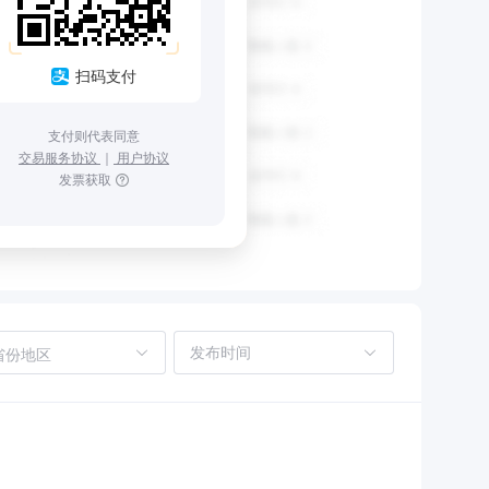
扫码支付
支付则代表同意
交易服务协议
｜
用户协议
发票获取
省份地区