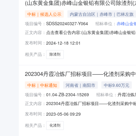
(山东黄金集团)赤峰山金银铅有限公司除渣剂(
中标｜候选人公示
内蒙古自治区｜赤峰市｜巴林左旗
项目编号：
SDSS20240327-Y064
招标单位：
赤峰山金
点击查看公告内容:(山东黄金集团)赤峰山金银
正文内容：
（招标编号：SDSS20240327-Y064）公
发布时间：
2024-12-18 12:01
名：山东昶昊新材料科技有限公司，投标报价：
点，
相关产品：
除渣剂
202304丹霞冶炼厂招标项目——化渣剂采购
中标｜中标通知
河南省｜南阳市
中标9.60万元
项目编号：
01.04-ZB-2304-15269
招标单位：
丹霞冶炼
202304丹霞冶炼厂招标项目——化渣剂采购中
正文内容：
标，现将中标结果公示如下：项目标号：01.04-
发布时间：
2023-05-06 09:29
喜您成为本次项目的合作商，确认与贵司合作的
相关产品：
化渣剂