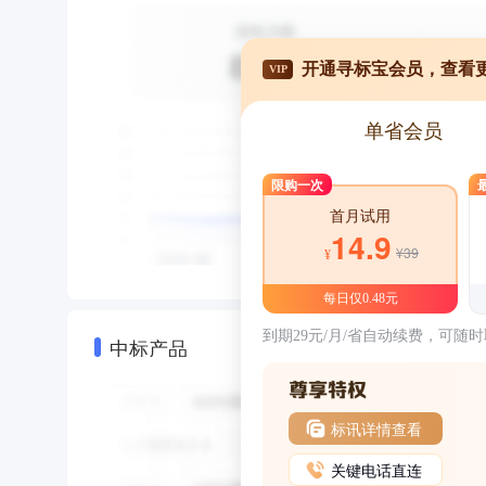
开通寻标宝会员，查看
VIP
单省会员
限购一次
首月试用
14.9
¥39
¥
每日仅0.48元
到期29元/月/省自动续费，可随
中标产品
标讯详情查看
关键电话直连