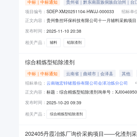
中标｜中标通知
贵州省｜黔东南苗族侗族自治州｜台
项目编号：
SDEP-XM20251104-HWJJ-000033
招标单
贵州鲁控环保科技有限公司十一月辅料采购项目
正文内容：
XM20251104-HWJJ-000033有效起始
发布时间：
2025-11-10 20:38
XM20251104-HWJJ-000033公示开始
相关产品：
辅料
铅除渣剂
综合精炼型铅除渣剂
中标｜中标通知
云南省｜曲靖市｜会泽县
其他
招标单位：
云南驰宏锌锗股份有限公司会泽冶炼分公司
标题：综合精炼型铅除渣剂询单号：XJ00469
正文内容：
截止时间：2025-10-2101:00:00
发布时间：
2025-10-20 09:39
相关产品：
综合精炼型铅除渣剂
202405丹霞冶炼厂询价采购项目——化渣剂