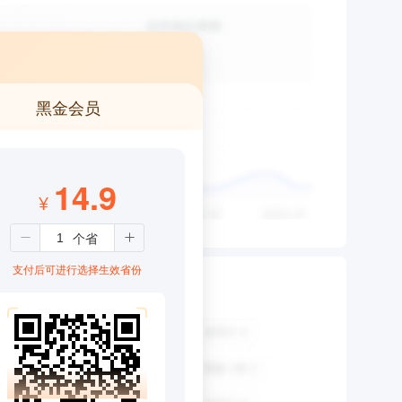
黑金会员
14.9
¥
支付后可进行选择生效省份