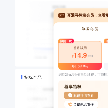
开通寻标宝会员，查看
VIP
单省会员
限购一次
首月试用
14.9
¥39
¥
每日仅0.48元
到期29元/月/省自动续费，可随
招标产品
标讯详情查看
关键电话直连