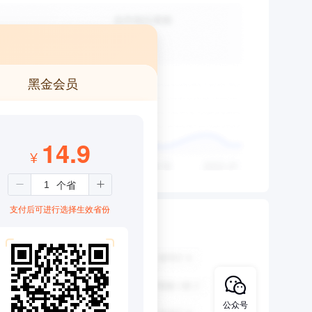
黑金会员
14.9
¥
支付后可进行选择生效省份
公众号