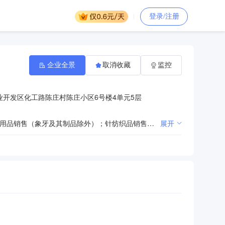
登录/注册
企业全景
取消收藏
监控
开发区化工路陈庄村陈庄小区6号楼4单元5层
一般项目：电子产品销售；通信设备销售；家用电器销售；办公用品销售；家具销售；工艺美术品及礼仪用品销售（象牙及其制品除外）；针纺织品销售；普通露天游乐场所游乐设备销售；教学用模型及教具销售；教学专用仪器销售；仪器仪表销售；建筑装饰材料销售；体育用品及器材零售；鞋帽零售；日用百货销售；五金产品零售；计算机软硬件及辅助设备零售；厨具卫具及日用杂品零售；皮革制品销售；金属材料销售；建筑材料销售；灯具销售；卫生陶瓷制品销售；建筑陶瓷制品销售；日用陶瓷制品销售；日用玻璃制品销售；橡胶制品销售；礼品花卉销售；消防器材销售；数字视频监控系统销售；电力电子元器件销售；通讯设备销售；卫生洁具销售；会议及展览服务（出国办展须经相关部门审批）；园林绿化工程施工；普通机械设备安装服务；软件开发；技术服务、技术开发、技术咨询、技术交流、技术转让、技术推广；网络技术服务；企业管理咨询；组织文化艺术交流活动；专业保洁、清洗、消毒服务；人力资源服务（不含职业中介活动、劳务派遣服务）；装卸搬运；家具安装和维修服务（除依法须经批准的项目外，凭营业执照依法自主开展经营活动）许可项目：住宅室内装饰装修；建设工程施工；建筑劳务分包；出版物零售（依法须经批准的项目，经相关部门批准后方可开展经营活动，具体经营项目以相关部门批准文件或许可证件为准）
展开