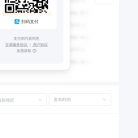
扫码支付
支付则代表同意
交易服务协议
｜
用户协议
发票获取
省份地区