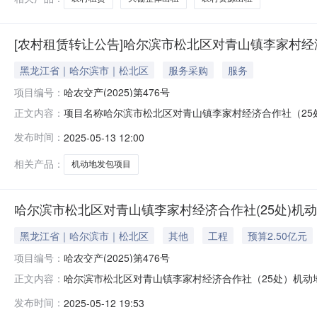
[农村租赁转让公告]哈尔滨市松北区对青山镇李家村经济
黑龙江省｜哈尔滨市｜松北区
服务采购
服务
项目编号：
哈农交产(2025)第476号
项目名称哈尔滨市松北区对青山镇李家村经济合作社（25
正文内容：
公告起始日期2025年5月13日9:00公告截止日期2025年5
发布时间：
2025-05-13 12:00
明及重大事项提示该项目25处标的，首次公告时间自2025
相关产品：
机动地发包项目
哈尔滨市松北区对青山镇李家村经济合作社(25处)机动
黑龙江省｜哈尔滨市｜松北区
其他
工程
预算2.50亿元
项目编号：
哈农交产(2025)第476号
哈尔滨市松北区对青山镇李家村经济合作社（25处）机动地
正文内容：
处）机动地发包项目（1年承包权）资产类别其他资产转让方
发布时间：
2025-05-12 19:53
05-12交易方式拍卖转让说明事项详情见公告内容