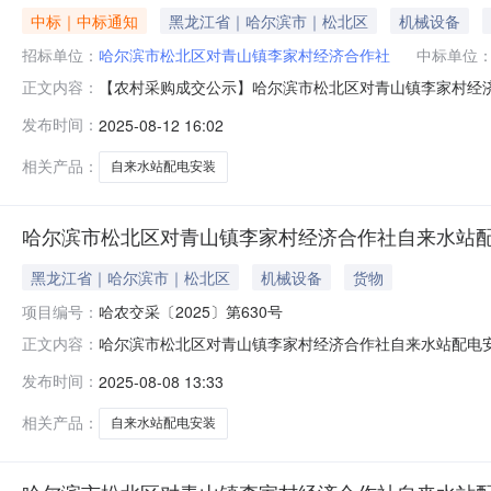
中标｜中标通知
黑龙江省｜哈尔滨市｜松北区
机械设备
招标单位：
哈尔滨市松北区对青山镇李家村经济合作社
中标单位
【农村采购成交公示】哈尔滨市松北区对青山镇李家村经济
正文内容：
经济合作社自来水站配电安装采购服务项目进行公开竞价。竞
发布时间：
2025-08-12 16:02
121202.61元。
相关产品：
自来水站配电安装
哈尔滨市松北区对青山镇李家村经济合作社自来水站
黑龙江省｜哈尔滨市｜松北区
机械设备
货物
项目编号：
哈农交采〔2025〕第630号
哈尔滨市松北区对青山镇李家村经济合作社自来水站配电
正文内容：
哈农交采〔2025〕第630号项目名称：哈尔滨市松北
发布时间：
2025-08-08 13:33
表》，现补充如下，详见附件。注：本澄清公告是采购文
合作社联系人：窦女士联系方式：13115
相关产品：
自来水站配电安装