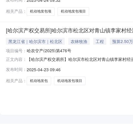
明及重大事项提示1、标的面积与实测面积若有差异，不
相关产品：
机动地发包项
机动地发包项目
[哈尔滨产权交易所]哈尔滨市松北区对青山镇李家村经济
黑龙江省｜哈尔滨市｜松北区
农林牧渔
工程
预算2.50
项目编号：
哈农交产(2025)第476号
【哈尔滨产权交易所】哈尔滨市松北区对青山镇李家村经济
正文内容：
村委托地坝北3号李家村委托地坝北4号李家村委托坝北5
发布时间：
2025-04-23 09:46
屯机动地地洼地11号李家村校园地12号李家村校园地13
18号李家村机动地长笼
相关产品：
机动地发包
机动地发包项目
NEW
HOT
5折起