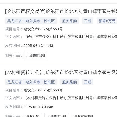
[哈尔滨产权交易所]哈尔滨市松北区对青山镇李家村经
黑龙江省｜哈尔滨市｜松北区
服务采购
工程
预算5万元
项目编号：
哈农交产(2025)第550号
【哈尔滨产权交易所】哈尔滨市松北区对青山镇李家村经
正文内容：
温室大棚整体出租项目（1年租赁权）项目编号哈农交产（
发布时间：
2025-06-13 11:43
赁类转让方名称挂牌价格50000.0元挂牌期间7工作日挂牌日期20
相关产品：
大棚整体出租
[农村租赁转让公告]哈尔滨市松北区对青山镇李家村经
黑龙江省｜哈尔滨市｜松北区
服务采购
工程
项目编号：
哈农交产(2025)第550号
【农村租赁转让公告】哈尔滨市松北区对青山镇李家村经
正文内容：
租项目（1年租赁权）项目编号哈农交产（2025）第550
发布时间：
2025-06-13 09:48
日至2025年6月23日账面值/报名截止时间2025年6
松北区
相关产品：
农村租赁
大棚整体出租
农村资源出租