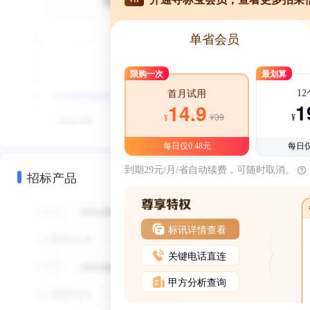
单省会员
限购一次
最划算
1
首月试用
1
14.9
¥39
¥
¥
每日仅0.48元
每日仅
到期29元/月/省自动续费，可随时取消。
招标产品
标讯详情查看
关键电话直连
甲方分析查询