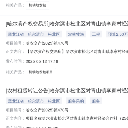
相关产品：
机动地发包
[哈尔滨产权交易所]哈尔滨市松北区对青山镇李家村经济
黑龙江省｜哈尔滨市｜松北区
农林牧渔
工程
预算2.50
项目编号：
哈农交产(2025)第476号
【哈尔滨产权交易所】哈尔滨市松北区对青山镇李家村经济
正文内容：
动地长笼子16号重发公告第1次李家村机动地长笼子17号
发布时间：
2025-05-12 17:18
号重发公告第1次李家村机动地树西腰节22号重发公告第1
次李家村委托坝北5号
相关产品：
机动地发包项目
[农村租赁转让公告]哈尔滨市松北区对青山镇李家村经济
黑龙江省｜哈尔滨市｜松北区
服务采购
服务
项目编号：
哈农交产(2025)第476号
项目名称哈尔滨市松北区对青山镇李家村经济合作社（25
正文内容：
公告起始日期2025年4月24日9:00公告截止日期2025年5
发布时间：
2025-04-24 09:32