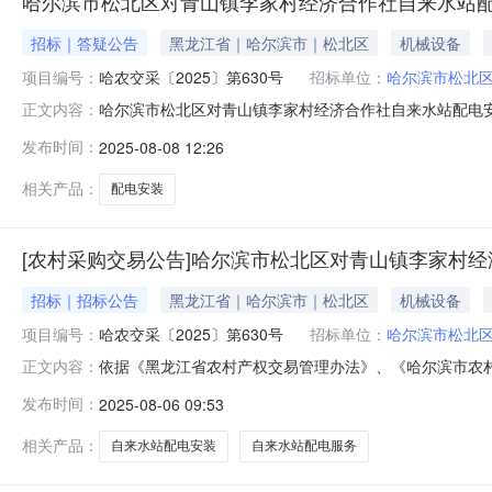
哈尔滨市松北区对青山镇李家村经济合作社自来水站
招标｜答疑公告
黑龙江省｜哈尔滨市｜松北区
机械设备
项目编号：
哈农交采〔2025〕第630号
招标单位：
哈尔滨市松北
哈尔滨市松北区对青山镇李家村经济合作社自来水站配电安
正文内容：
来水站配电安装采购服务项目澄清内容：原公告竞价邀请
发布时间：
2025-08-08 12:26
文件具有同等法律意义，其他内容不变。联系方式采购人：哈
任公司地址：哈尔滨市南岗区中山
相关产品：
配电安装
[农村采购交易公告]哈尔滨市松北区对青山镇李家村
招标｜招标公告
黑龙江省｜哈尔滨市｜松北区
机械设备
项目编号：
哈农交采〔2025〕第630号
招标单位：
哈尔滨市松北
依据《黑龙江省农村产权交易管理办法》、《哈尔滨市农
正文内容：
项目采用网络竞价的方式面向社会进行公开采购，欢迎参
发布时间：
2025-08-06 09:53
目；2.项目编号：哈农交采〔2025〕第630号；3.服
务期限）：自签订合同后30天内
相关产品：
自来水站配电安装
自来水站配电服务