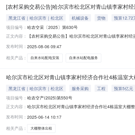
[农村采购交易公告]哈尔滨市松北区对青山镇李家村
黑龙江省｜哈尔滨市｜松北区
机械设备
货物
预算12.7
项目编号：
哈农交采〔2025〕第630号
【农村采购交易公告】哈尔滨市松北区对青山镇李家村经
正文内容：
服务操作规范（试行）》，哈尔滨市松北区对青山镇李家
发布时间：
2025-08-06 09:47
项目概况1.项目名称：哈尔滨市松北区对青山镇李家村经济
镇李家村经济合作社自来水站配电服务
相关产品：
自来水站配电安装
自来水站配电服务
哈尔滨市松北区对青山镇李家村经济合作社4栋温室大棚
黑龙江省｜哈尔滨市｜松北区
服务采购
工程
预算5亿元
项目编号：
哈农交产(2025)第550号
哈尔滨市松北区对青山镇李家村经济合作社4栋温室大棚整
正文内容：
室大棚整体出租项目（1年租赁权）资产类别其他资产转让
发布时间：
2025-06-14 10:17
2025-06-13交易方式拍卖转让说明事项详情见公告内容
相关产品：
大棚整体出租