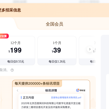
更多招采信息
全国会员
最划算
12个月
1个月
3个月
199
39
99
¥
¥
¥
每日仅0.55元
每日仅1.26元
每日仅1.08元
时取消。