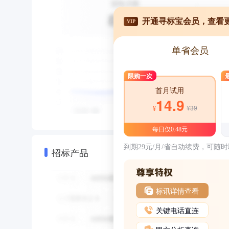
开通寻标宝会员，查看
VIP
单省会员
限购一次
首月试用
14.9
¥39
¥
每日仅0.48元
到期29元/月/省自动续费，可随
招标产品
标讯详情查看
关键电话直连