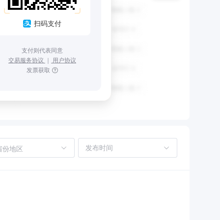
扫码支付
支付则代表同意
交易服务协议
｜
用户协议
发票获取
省份地区