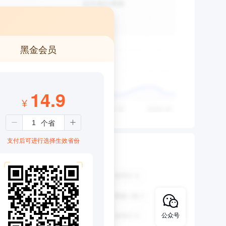
黑金会员
14.9
¥
支付后可进行选择生效省份
公众号