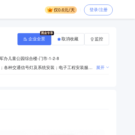
登录/注册
企业全景
取消收藏
监控
办儿童公园综合楼-门市-1-2-8
市政道路工程建筑；公路工程建筑；公路管理与养护；路牌、路标、广告牌安装施工；电力系统安装服务；各种交通信号灯及系统安装；电子工程安装服务；智能化安装工程服务；建筑物清洁服务；建筑工程机械与设备经营租赁；仪器仪表、电子器件、电子元件、建筑专用设备、金属构件制品、五金产品、涂料（危险化学品除外）、建材批发、零售。
展开