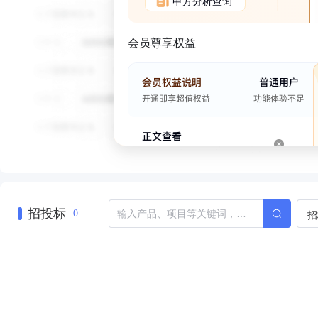
甲方分析查询
会员尊享权益
招投标
招
0