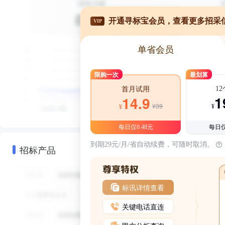
开通寻标宝会员，查看更多招采
VIP
单省会员
限购一次
最划算
1
首月试用
1
14.9
¥39
¥
¥
每日仅0.48元
每日仅
到期29元/月/省自动续费，可随时取消。
招标产品
标讯详情查看
关键电话直连