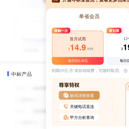
单省会员
限购一次
最划算
1
首月试用
1
14.9
¥39
¥
¥
每日仅0.48元
每日仅
到期29元/月/省自动续费，可随时取消。
中标产品
标讯详情查看
关键电话直连
甲方分析查询