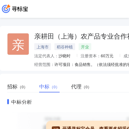
亲耕田（上海）农产品专业合作
亲
上海市
稻谷种植
开业
法定代表人：
沙晓时
注册资本：
60万元
成
经营范围：
招标
中标
代理
（0）
（0）
（0）
中标分析
开通寻标宝会员，查看更多招采
VIP