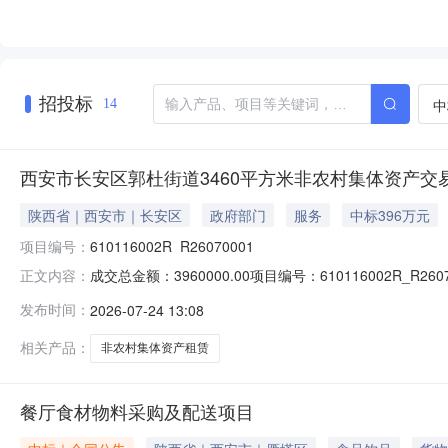
招投标
中
14
西安市长安区郭杜街道3460平方米非农村集体资产交
陕西省｜西安市｜长安区
政府部门
服务
中标396万元
项目编号：
610116002R_R26070001
成交总金额：3960000.00项目编号：610116002R_R2
正文内容：
周期项目描述西安市长安区郭杜街道3460平方米非农村集
发布时间：
2026-07-24 13:08
土产公司原库房440平方米，面积共计3460平方米(以实际测
相关产品：
非农村集体资产租赁
餐厅食材物料采购及配送项目