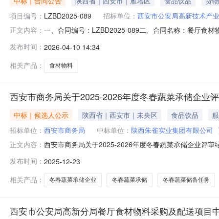
中标｜合同公告
陕西省｜西安市｜雁塔区
食品饮品
货物
项目编号：
LZBD2025-089
招标单位：
西安市公安局高新技术产
一、合同编号：LZBD2025-089二、合同名称：餐厅
正文内容：
方）：西安市公安局高新技术产业开发区分局地址：陕西省西
发布时间：
2026-04-10 14:34
郭杜产业开发区顺兴路6号A区101室联系方式：1368
食
相关产品：
食材物料
西安市商务局关于2025-2026年度冬春蔬菜承储企业
中标｜候选人公示
陕西省｜西安市｜未央区
食品饮品
服
招标单位：
西安市商务局
中标单位：
陕西朱雀实业集团有限公司
西安市商务局关于2025-2026年度冬春蔬菜承储企业评
正文内容：
春蔬菜承储企业评审工作。经企业申报、资料审核、现场评
发布时间：
2025-12-23
副产品交易市场3.陕西翔铭置业有限公司4.陕西朱雀实
商务局提出。公示无
相关产品：
冬春蔬菜承储企业
冬春蔬菜承储
冬春蔬菜储备任务
西安市公安局高新分局餐厅食材物料采购及配送项目中