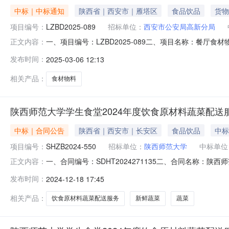
中标｜中标通知
陕西省｜西安市｜雁塔区
食品饮品
货物
项目编号：
LZBD2025-089
招标单位：
西安市公安局高新分局
一、项目编号：LZBD2025-089二、项目名称：餐
正文内容：
公司4,451,832.00元90.99采购包2:供应商名称供
发布时间：
2025-03-06 12:13
元91.76采购包3:供应商名称供应商地址中标（成交）金额评
相关产品：
食材物料
陕西师范大学学生食堂2024年度饮食原材料蔬菜配送
中标｜合同公告
陕西省｜西安市｜长安区
食品饮品
中标
项目编号：
SHZB2024-550
招标单位：
陕西师范大学
中标单位
一、合同编号：SDHT2024271135二、合同名称：陕
正文内容：
食堂2024年度饮食原材料蔬菜配送服务项目五、合同主体采
发布时间：
2024-12-18 17:45
实业集团有限公司地址：西安市长安区郭杜产业开发区顺兴路6
相关产品：
饮食原材料蔬菜配送服务
新鲜蔬菜
蔬菜