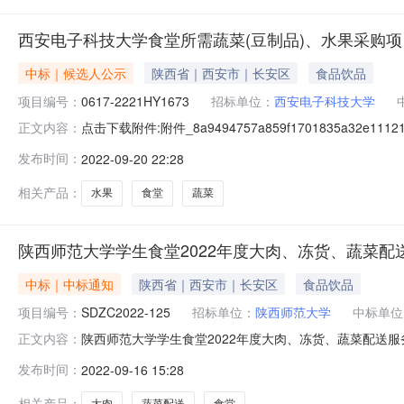
西安电子科技大学食堂所需蔬菜(豆制品)、水果采购
中标｜候选人公示
陕西省｜西安市｜长安区
食品饮品
项目编号：
0617-2221HY1673
招标单位：
西安电子科技大学
点击下载附件:附件_8a9494757a859f1701835a32e1
正文内容：
候选人公示（招标编号：0617-2221HY1673）公示
发布时间：
2022-09-20 22:28
候选人基本情况中标候选人第1名：陕西朱雀实业集团有限公
相关产品：
水果
食堂
蔬菜
陕西师范大学学生食堂2022年度大肉、冻货、蔬菜配
中标｜中标通知
陕西省｜西安市｜长安区
食品饮品
项目编号：
SDZC2022-125
招标单位：
陕西师范大学
中标单位
陕西师范大学学生食堂2022年度大肉、冻货、蔬菜配送服
正文内容：
陕西师范大学学生食堂2022年度大肉、冻货、蔬菜配送服
发布时间：
2022-09-16 15:28
标人西安煦春商贸有限公司放弃本项目中标资格，经采购
如下：03包中标人名
相关产品：
大肉
蔬菜配送
食堂