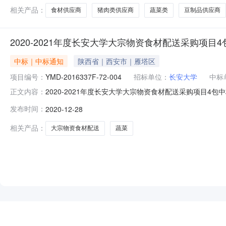
菜类
相关产品：
食材供应商
猪肉类供应商
蔬菜类
豆制品供应商
2020-2021年度长安大学大宗物资食材配送采购项目
中标｜中标通知
陕西省｜西安市｜雁塔区
项目编号：
YMD-2016337F-72-004
招标单位：
长安大学
中标
2020-2021年度长安大学大宗物资食材配送采购项目4包
正文内容：
地区：西安市招标产品：蔬菜所属行业：;新鲜蔬菜;（招标编号：
发布时间：
2020-12-28
标费率：折扣率为81.93%中标人：陕西米禾供应链管理股
相关产品：
大宗物资食材配送
蔬菜
NEW
HOT
5折起