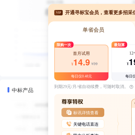
开通寻标宝会员，查看更多招采
VIP
单省会员
限购一次
最划算
1
首月试用
1
14.9
¥39
¥
¥
每日仅0.48元
每日仅
到期29元/月/省自动续费，可随时取消。
中标产品
标讯详情查看
关键电话直连