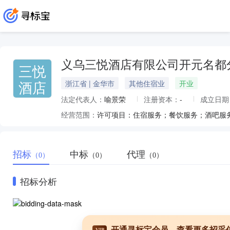
义乌三悦酒店有限公司开元名都
三悦
酒店
浙江省 | 金华市
其他住宿业
开业
法定代表人：
喻景荣
注册资本：
-
成立日期
经营范围：
招标
中标
代理
（0）
（0）
（0）
招标分析
开通寻标宝会员，查看更多招采
VIP