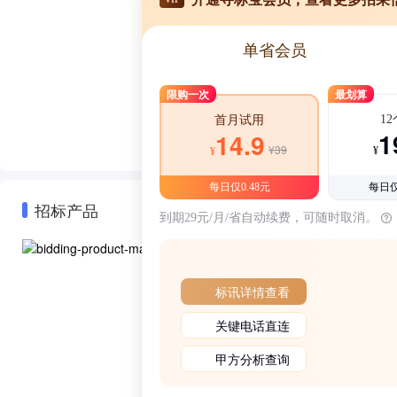
单省会员
限购一次
最划算
1
首月试用
1
14.9
¥39
¥
¥
每日仅0.48元
每日仅
招标产品
到期29元/月/省自动续费，可随时取消。
标讯详情查看
关键电话直连
甲方分析查询