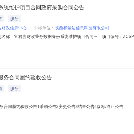
系统维护项目合同政府采购合同公告
防
服务
县财政信息中心
中标单位：
陕西和聚达信息科技有限公司
二、合同名称：宜君县财政业务数据备份系统维护项目合同三、项目编号：ZCSP-
县财政信息中心地址：宜君县兴宜路6号联系方式：0919-5996631
幢11202室联系方式：15991710091六、合同主要信息主要标的：序号
服务合同履约验收公告
购
服务
合同履约验收公告1采购公告2变更公告3结果公告4废标/终止公告