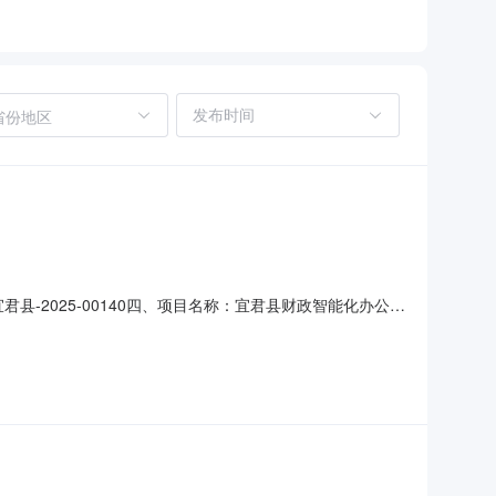
省份地区
君县-2025-00140四、项目名称：宜君县财政智能化办公平
7供应商（乙方）：陕西天大天科实业有限公司地址：西安曲江
服务要求）：详见合同主要标的数量：1.0000