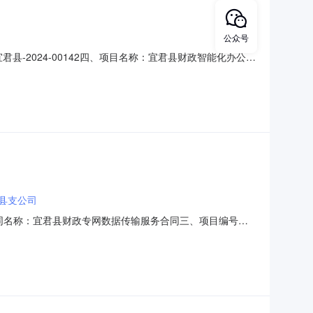
公众号
君县-2024-00142四、项目名称：宜君县财政智能化办公平
供应商(乙方)：陕西天大天科实业有限公司地址：陕西省西安市
要求1软件运维服务1(项)￥248
县支公司
、合同名称：宜君县财政专网数据传输服务合同三、项目编号：
中心地址：宜君县兴宜路6号联系方式：0919-5996613供
175352六、合同主要信息主要标的：序号名称数量