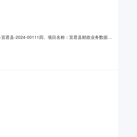
宜君县-2024-00111四、项目名称：宜君县财政业务数据备
供应商(乙方)：陕西和聚达信息科技有限公司地址：陕西省西安
名称数量(单位)单价(元)总价(元