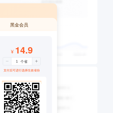
黑金会员
14.9
¥
支付后可进行选择生效省份