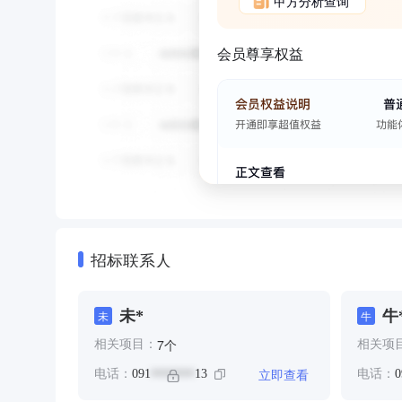
甲方分析查询
会员尊享权益
招标联系人
未*
牛
未
牛
个
7
相关项目：
相关项
立即查看
电话：
091
13
电话：
0
*******