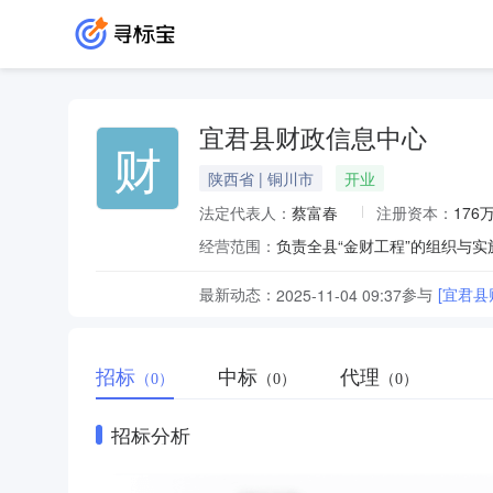
宜君县财政信息中心
财
陕西省 | 铜川市
开业
法定代表人：
蔡富春
注册资本：
176
经营范围：
负责全县“金财工程”的组织与
最新动态：
参与
[宜君
2025-11-04 09:37
招标
中标
代理
（0）
（0）
（0）
招标分析