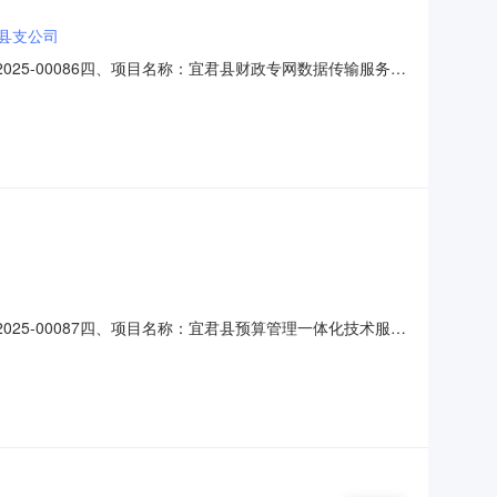
县支公司
2025-00086四、项目名称：宜君县财政专网数据传输服务项
：陕西广电网络传媒（集团）股份有限公司宜君县支公司地址：陕
/服务要求1财政网络数据传输服务1(项
2025-00087四、项目名称：宜君县预算管理一体化技术服务
)：陕西中恒网云信息科技有限责任公司地址：陕西省铜川市新区