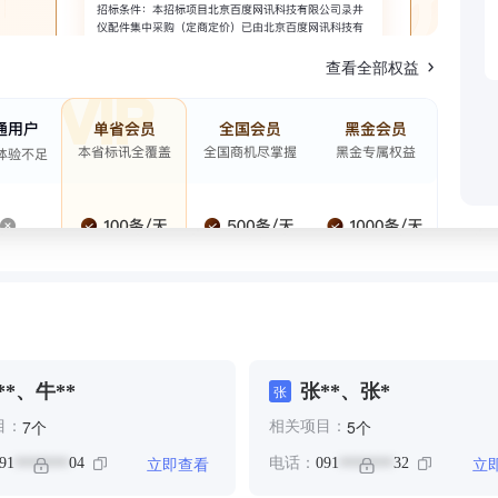
查看全部权益
**、牛**
张**、张*
张
个
个
7
5
目：
相关项目：
立即查看
立
91
04
电话：
091
32
*******
*******