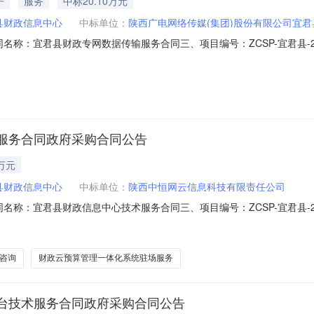
子
服务
中标20.10万元
县财政信息中心
中标单位：
陕西广电网络传媒(集团)股份有限公司宜君
二、合同名称：宜君县财政专网数据传输服务合同三、项目编号：ZCSP-宜君县-
心地址：宜君县兴宜路6号联系方式：15229846717供应商(乙方)
六、合同主要信息主要标的：序号名称数量(单位)单价(元)总价(元)规格型号
服务合同政府采购合同公告
万元
县财政信息中心
中标单位：
陕西中恒网云信息科技有限责任公司
二、合同名称：宜君县财政信息中心技术服务合同三、项目编号：ZCSP-宜君县-
中心地址：宜君县兴宜路6号联系方式：15229846717供应商(乙方
、合同主要信息主要标的：序号名称数量(单位)单价
咨询
财政云预算管理一体化系统驻场服务
台技术服务合同政府采购合同公告