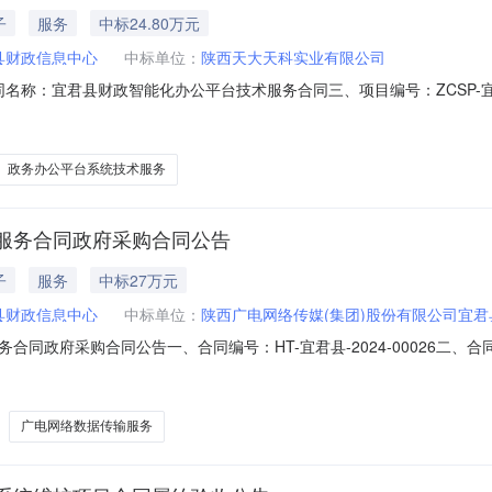
子
服务
中标24.80万元
县财政信息中心
中标单位：
陕西天大天科实业有限公司
二、合同名称：宜君县财政智能化办公平台技术服务合同三、项目编号：ZCSP-宜
县财政信息中心地址：宜君县兴宜路6号联系方式：0919-5996613
合同主要信息主要标的：序号名称数量(单位)单价(元)总价(元)规格型号/服务
政务办公平台系统技术服务
服务合同政府采购合同公告
子
服务
中标27万元
县财政信息中心
中标单位：
陕西广电网络传媒(集团)股份有限公司宜君
合同政府采购合同公告一、合同编号：HT-宜君县-2024-00026二
称：宜君县财政专网数据传输服务项目五、合同主体采购人(甲方)：宜君县财政信息
限公司宜君县支公司地址：陕西省铜川市宜君县宜阳南街联系方式：17789
广电网络数据传输服务