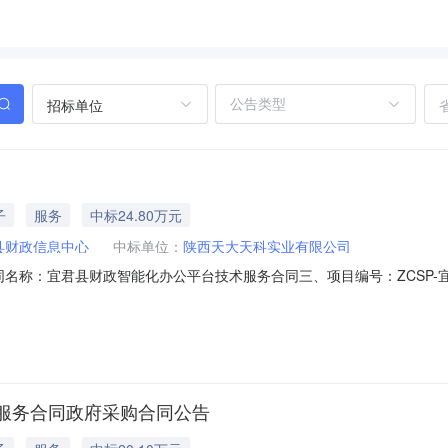
招标单位
子
服务
中标24.80万元
县财政信息中心
中标单位：
陕西天大天科实业有限公司
二、合同名称：宜君县财政智能化办公平台技术服务合同三、项目编号：ZCSP-宜
君县财政信息中心地址：宜君县兴宜路6号联系方式：1522984671
-86216757六、合同主要信息主要标的名称：软件运维服务规格型号（或
服务合同政府采购合同公告