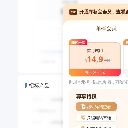
开通寻标宝会员，查看
VIP
单省会员
限购一次
首月试用
14.9
¥39
¥
每日仅0.48元
到期29元/月/省自动续费，可随
招标产品
标讯详情查看
关键电话直连