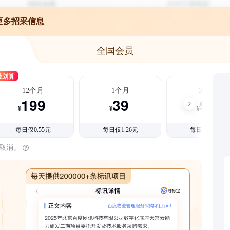
更多招采信息
全国会员
最划算
12个月
1个月
3个月
199
39
99
¥
¥
¥
每日仅0.55元
每日仅1.26元
每日仅1.08元
时取消。