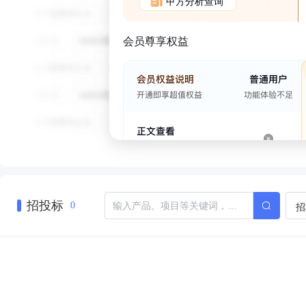
甲方分析查询
会员尊享权益
招投标
招
0