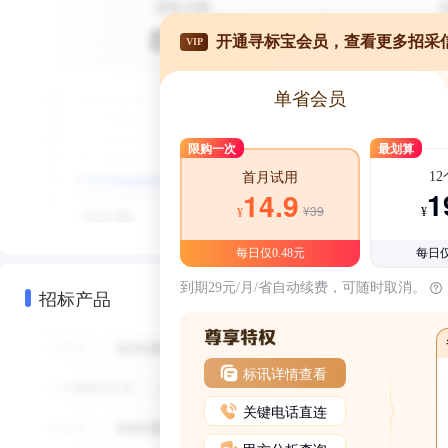
开通寻标宝会员，查看更多招采
VIP
单省会员
限购一次
最划算
1
首月试用
1
14.9
¥39
¥
¥
每日仅0.48元
每日仅
到期29元/月/省自动续费，可随时取消。
招标产品
标讯详情查看
关键电话直连